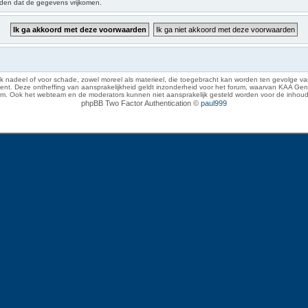
iden dat de gegevens vrijkomen.
 nadeel of voor schade, zowel moreel als materieel, die toegebracht kan worden ten gevolge van
eze ontheffing van aansprakelijkheid geldt inzonderheid voor het forum, waarvan KAA Gent zich 
rum. Ook het webteam en de moderators kunnen niet aansprakelijk gesteld worden voor de inhoud
phpBB Two Factor Authentication ©
paul999