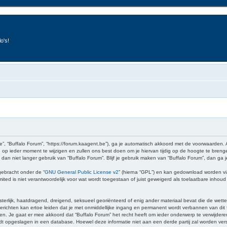
o's!
e”, “Buffalo Forum”, “https://forum.kaagent.be”), ga je automatisch akkoord met de voorwaarden.
op ieder moment te wijzigen en zullen ons best doen om je hiervan tijdig op de hoogte te brenge
 dan niet langer gebruik van “Buffalo Forum”. Blijf je gebruik maken van “Buffalo Forum”, dan ga
gebracht onder de “
GNU General Public License v2
” (hierna “GPL”) en kan gedownload worden v
ed is niet verantwoordelijk voor wat wordt toegestaan of juist geweigerd als toelaatbare inhou
sterlijk, haatdragend, dreigend, seksueel georiënteerd of enig ander materiaal bevat die de wette
richten kan ertoe leiden dat je met onmiddellijke ingang en permanent wordt verbannen van dit f
 gaat er mee akkoord dat “Buffalo Forum” het recht heeft om ieder onderwerp te verwijderen, te 
wordt opgeslagen in een database. Hoewel deze informatie niet aan een derde partij zal worden v