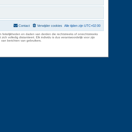
Contact
Verwijder cookies
Alle tijden zijn
UTC+02:00
 feitelijkheden en daden van derden die rechtstreeks of onrechtstreeks
volledig distantieert. Elk individu is dus verantwoordelijk voor zijn
 van berichten van gebruikers.