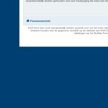
verantwoordelijk worden gehouden voor een hackpoging die ertoe kan le
Forumoverzicht
KAA Gent kan nooit aansprakelijk worden gesteld voor om het even welk
verband houden met de gegevens vermeld op de website van KAA Gent. D
uitlatingen op het Buffalo Fo