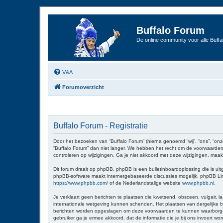
Buffalo Forum
De online community voor alle Buffal
V&A
Forumoverzicht
Buffalo Forum - Registratie
Door het bezoeken van “Buffalo Forum” (hierna genoemd “wij”, “ons”, “onz
“Buffalo Forum” dan niet langer. We hebben het recht om de voorwaarden 
controleren op wijzigingen. Ga je niet akkoord met deze wijzigingen, maak
Dit forum draait op phpBB. phpBB is een bulletinboardoplossing die is uit
phpBB-software maakt internetgebaseerde discussies mogelijk. phpBB Limit
https://www.phpbb.com/
of de Nederlandstalige website
www.phpbb.nl
.
Je verklaart geen berichten te plaatsen die kwetsend, obsceen, vulgair, la
internationale wetgeving kunnen schenden. Het plaatsen van dergelijke be
berichten worden opgeslagen om deze voorwaarden te kunnen waarborgen. Je
gebruiker ga je ermee akkoord, dat de informatie die je bij ons invoert 