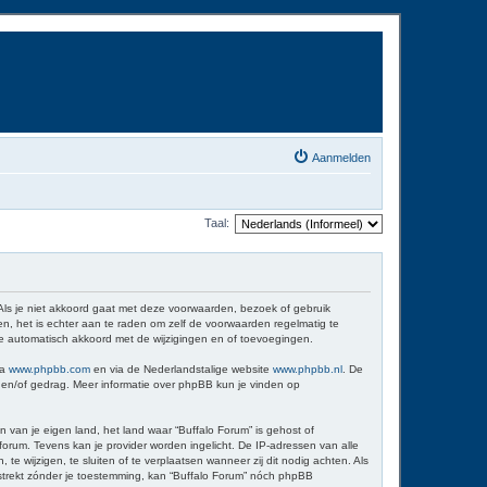
Aanmelden
Taal:
 Als je niet akkoord gaat met deze voorwaarden, bezoek of gebruik
n, het is echter aan te raden om zelf de voorwaarden regelmatig te
 je automatisch akkoord met de wijzigingen en of toevoegingen.
ia
www.phpbb.com
en via de Nederlandstalige website
www.phpbb.nl
. De
d en/of gedrag. Meer informatie over phpBB kun je vinden op
n van je eigen land, het land waar “Buffalo Forum” is gehost of
orum. Tevens kan je provider worden ingelicht. De IP-adressen van alle
wijzigen, te sluiten of te verplaatsen wanneer zij dit nodig achten. Als
erstrekt zónder je toestemming, kan “Buffalo Forum” nóch phpBB