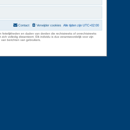
Contact
Verwijder cookies
Alle tijden zijn
UTC+02:00
 feitelijkheden en daden van derden die rechtstreeks of onrechtstreeks
volledig distantieert. Elk individu is dus verantwoordelijk voor zijn
 van berichten van gebruikers.