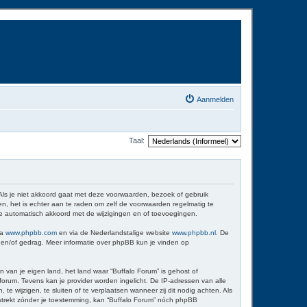
Aanmelden
Taal:
 Als je niet akkoord gaat met deze voorwaarden, bezoek of gebruik
n, het is echter aan te raden om zelf de voorwaarden regelmatig te
 je automatisch akkoord met de wijzigingen en of toevoegingen.
ia
www.phpbb.com
en via de Nederlandstalige website
www.phpbb.nl
. De
d en/of gedrag. Meer informatie over phpBB kun je vinden op
n van je eigen land, het land waar “Buffalo Forum” is gehost of
orum. Tevens kan je provider worden ingelicht. De IP-adressen van alle
wijzigen, te sluiten of te verplaatsen wanneer zij dit nodig achten. Als
erstrekt zónder je toestemming, kan “Buffalo Forum” nóch phpBB