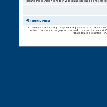
verantwoordelijk worden gehouden voor een hackpoging die ertoe kan le
Forumoverzicht
KAA Gent kan nooit aansprakelijk worden gesteld voor om het even welk
verband houden met de gegevens vermeld op de website van KAA Gent. D
uitlatingen op het Buffalo Fo