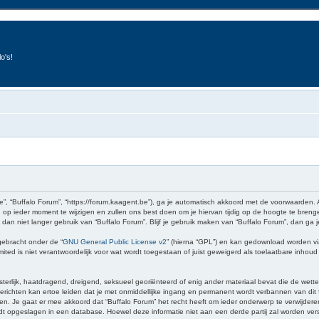
o's!
e”, “Buffalo Forum”, “https://forum.kaagent.be”), ga je automatisch akkoord met de voorwaarden.
op ieder moment te wijzigen en zullen ons best doen om je hiervan tijdig op de hoogte te brenge
 dan niet langer gebruik van “Buffalo Forum”. Blijf je gebruik maken van “Buffalo Forum”, dan ga
gebracht onder de “
GNU General Public License v2
” (hierna “GPL”) en kan gedownload worden v
ed is niet verantwoordelijk voor wat wordt toegestaan of juist geweigerd als toelaatbare inhou
sterlijk, haatdragend, dreigend, seksueel georiënteerd of enig ander materiaal bevat die de wette
richten kan ertoe leiden dat je met onmiddellijke ingang en permanent wordt verbannen van dit f
 gaat er mee akkoord dat “Buffalo Forum” het recht heeft om ieder onderwerp te verwijderen, te 
wordt opgeslagen in een database. Hoewel deze informatie niet aan een derde partij zal worden v