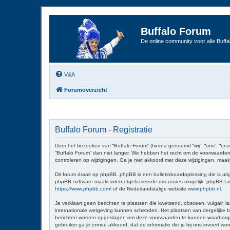
Buffalo Forum
De online community voor alle Buffal
V&A
Forumoverzicht
Buffalo Forum - Registratie
Door het bezoeken van “Buffalo Forum” (hierna genoemd “wij”, “ons”, “onz
“Buffalo Forum” dan niet langer. We hebben het recht om de voorwaarden 
controleren op wijzigingen. Ga je niet akkoord met deze wijzigingen, maak
Dit forum draait op phpBB. phpBB is een bulletinboardoplossing die is uit
phpBB-software maakt internetgebaseerde discussies mogelijk. phpBB Limit
https://www.phpbb.com/
of de Nederlandstalige website
www.phpbb.nl
.
Je verklaart geen berichten te plaatsen die kwetsend, obsceen, vulgair, la
internationale wetgeving kunnen schenden. Het plaatsen van dergelijke be
berichten worden opgeslagen om deze voorwaarden te kunnen waarborgen. Je
gebruiker ga je ermee akkoord, dat de informatie die je bij ons invoert 