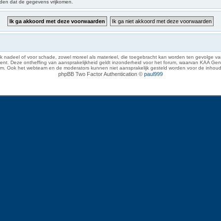
iden dat de gegevens vrijkomen.
 nadeel of voor schade, zowel moreel als materieel, die toegebracht kan worden ten gevolge van
eze ontheffing van aansprakelijkheid geldt inzonderheid voor het forum, waarvan KAA Gent zich 
rum. Ook het webteam en de moderators kunnen niet aansprakelijk gesteld worden voor de inhoud
phpBB Two Factor Authentication ©
paul999