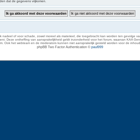
iden dat de gegevens vrijkomen.
 nadeel of voor schade, zowel moreel als materieel, die toegebracht kan worden ten gevolge van
eze ontheffing van aansprakelijkheid geldt inzonderheid voor het forum, waarvan KAA Gent zich 
rum. Ook het webteam en de moderators kunnen niet aansprakelijk gesteld worden voor de inhoud
phpBB Two Factor Authentication ©
paul999