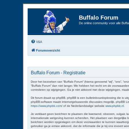
Buffalo Forum
De online community voor alle Buffal
V&A
Forumoverzicht
Buffalo Forum - Registratie
Door het bezoeken van “Buffalo Forum” (hierna genoemd “wij”, “ons”, “onz
“Buffalo Forum” dan niet langer. We hebben het recht om de voorwaarden 
controleren op wijzigingen. Ga je niet akkoord met deze wijzigingen, maak
Dit forum draait op phpBB. phpBB is een bulletinboardoplossing die is uit
phpBB-software maakt internetgebaseerde discussies mogelijk. phpBB Limit
https://www.phpbb.com/
of de Nederlandstalige website
www.phpbb.nl
.
Je verklaart geen berichten te plaatsen die kwetsend, obsceen, vulgair, la
internationale wetgeving kunnen schenden. Het plaatsen van dergelijke be
berichten worden opgeslagen om deze voorwaarden te kunnen waarborgen. Je
gebruiker ga je ermee akkoord, dat de informatie die je bij ons invoert 