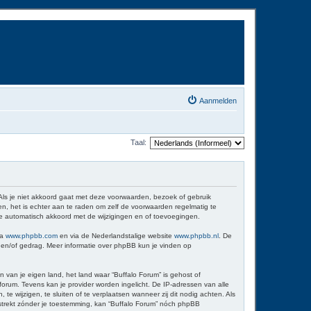
Aanmelden
Taal:
 Als je niet akkoord gaat met deze voorwaarden, bezoek of gebruik
n, het is echter aan te raden om zelf de voorwaarden regelmatig te
 je automatisch akkoord met de wijzigingen en of toevoegingen.
ia
www.phpbb.com
en via de Nederlandstalige website
www.phpbb.nl
. De
d en/of gedrag. Meer informatie over phpBB kun je vinden op
n van je eigen land, het land waar “Buffalo Forum” is gehost of
orum. Tevens kan je provider worden ingelicht. De IP-adressen van alle
wijzigen, te sluiten of te verplaatsen wanneer zij dit nodig achten. Als
erstrekt zónder je toestemming, kan “Buffalo Forum” nóch phpBB