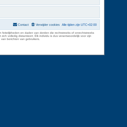
Contact
Verwijder cookies
Alle tijden zijn
UTC+02:00
 feitelijkheden en daden van derden die rechtstreeks of onrechtstreeks
volledig distantieert. Elk individu is dus verantwoordelijk voor zijn
 van berichten van gebruikers.