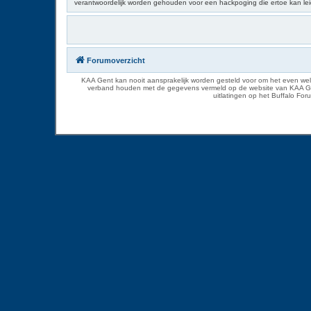
verantwoordelijk worden gehouden voor een hackpoging die ertoe kan le
Forumoverzicht
KAA Gent kan nooit aansprakelijk worden gesteld voor om het even welk
verband houden met de gegevens vermeld op de website van KAA Gent. D
uitlatingen op het Buffalo Fo