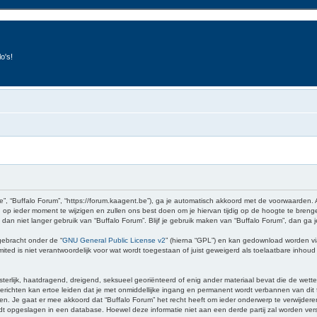
o's!
e”, “Buffalo Forum”, “https://forum.kaagent.be”), ga je automatisch akkoord met de voorwaarden.
op ieder moment te wijzigen en zullen ons best doen om je hiervan tijdig op de hoogte te brenge
 dan niet langer gebruik van “Buffalo Forum”. Blijf je gebruik maken van “Buffalo Forum”, dan ga
gebracht onder de “
GNU General Public License v2
” (hierna “GPL”) en kan gedownload worden v
ed is niet verantwoordelijk voor wat wordt toegestaan of juist geweigerd als toelaatbare inhou
sterlijk, haatdragend, dreigend, seksueel georiënteerd of enig ander materiaal bevat die de wette
richten kan ertoe leiden dat je met onmiddellijke ingang en permanent wordt verbannen van dit f
 gaat er mee akkoord dat “Buffalo Forum” het recht heeft om ieder onderwerp te verwijderen, te 
wordt opgeslagen in een database. Hoewel deze informatie niet aan een derde partij zal worden v