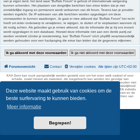
van je eigen land, het land waar “Buffalo Forum” is gehost of internationale wetgeving
kunnen schenden. Het plaatsen van dergelijke berichten kan ertoe leiden dat je met
onmiddellijke ingang en permanent wordt verbannen van dit forum. Tevens kan je provider
worden ingelicht. De IP-adressen van alle berichten worden opgeslagen om deze
voorwaarden te kunnen waarborgen. Je gaat er mee akkoord dat “Buffalo Forum” het recht
heeft om ieder onderwerp te verwijderen, te wijzigen, te sluiten of te verplaatsen wanneer zij
dit nodig achten. Als gebruiker ga je ermee akkoord, dat de informatie die je bij ons invoert
wordt opgeslagen in een database. Hoewel deze informatie niet aan een derde partij zal
worden verstrekt zónder je toestemming, kan “Buffalo Forum” nóch phpBB verantwoordelijk
worden gehouden voor een hackpoging die ertoe kan leiden dat de gegevens vrijkomen.
Forumoverzicht
Contact
Verwijder cookies
Alle tijden zijn
UTC+02:00
KAA Gent kan nooit aansprakelijk worden gesteld voor om het even welk nadeel of voor
schade, zowel moreel als materieel, die toegebracht kan worden ten gevolge van
feitelijkheden en daden van derden die rechtstreeks of onrechtstreeks verband houden met
de gegevens vermeld op de website van KAA Gent. Deze ontheffing van aansprakelijkheid
geldt inzonderheid voor het forum, waarvan KAA Gent zich volledig distantieert. Elk individu
Deze website maakt gebruik van cookies om de
is dus verantwoordelijk voor zijn uitlatingen op het Buffalo Forum. Ook het webteam en de
moderators kunnen niet aansprakelijk gesteld worden voor de inhoud van berichten van
beste surfervaring te kunnen bieden.
gebruikers.
phpBB Two Factor Authentication ©
paul999
Meer informatie
Begrepen!