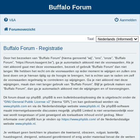
Buffalo Forum
V&A
Aanmelden
Forumoverzicht
Taal:
Buffalo Forum - Registratie
Door het bezoeken van “Buffalo Forum” (hierna genoemd “wij”, “ons”, “onze”, “Buffalo
Forum”, “https://forum.kaagent.be”), ga je automatisch akkoord met de voorwaarden. Als je
niet akkoord gaat met deze voorwaarden, bezoek of gebruik “Buffalo Forum” dan niet
langer. We hebben het recht om de voorwaarden op ieder moment te wijzigen en zullen ons
best doen om je hiervan tijdig op de hoogte te brengen, het is echter aan te raden om zelf
de voorwaarden regelmatig te controleren op wijzigingen. Ga je niet akkoord met deze
wijzigingen, maak dan niet langer gebruik van “Buffalo Forum”. Blijf je gebruik maken van
“Buffalo Forum”, dan ga je automatisch akkoord met de wijzigingen en of toevoegingen.
Dit forum draait op phpBB. phpBB is een bulletinboardoplossing die is uitgebracht onder de
“
GNU General Public License v2
” (hierna “GPL”) en kan gedownload worden via
www.phpbb.com
en via de Nederlandstalige website
www.phpbb.nl
. De phpBB-software
maakt internetgebaseerde discussies mogelijk. phpBB Limited is niet verantwoordelijk voor
wat wordt toegestaan of juist geweigerd als toelaatbare inhoud en/of gedrag. Meer
informatie over phpBB kun je vinden op
https://www.phpbb.com/
of de Nederlandstalige
website
www.phpbb.nl
.
Je verklaart geen berichten te plaatsen die kwetsend, obsceen, vulgair, lasterlijk,
haatdragend, dreigend, seksueel georiënteerd of enig ander materiaal bevat die de wetten