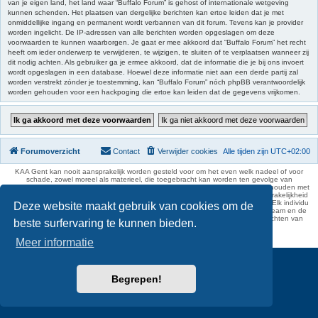
van je eigen land, het land waar “Buffalo Forum” is gehost of internationale wetgeving
kunnen schenden. Het plaatsen van dergelijke berichten kan ertoe leiden dat je met
onmiddellijke ingang en permanent wordt verbannen van dit forum. Tevens kan je provider
worden ingelicht. De IP-adressen van alle berichten worden opgeslagen om deze
voorwaarden te kunnen waarborgen. Je gaat er mee akkoord dat “Buffalo Forum” het recht
heeft om ieder onderwerp te verwijderen, te wijzigen, te sluiten of te verplaatsen wanneer zij
dit nodig achten. Als gebruiker ga je ermee akkoord, dat de informatie die je bij ons invoert
wordt opgeslagen in een database. Hoewel deze informatie niet aan een derde partij zal
worden verstrekt zónder je toestemming, kan “Buffalo Forum” nóch phpBB verantwoordelijk
worden gehouden voor een hackpoging die ertoe kan leiden dat de gegevens vrijkomen.
Forumoverzicht
Contact
Verwijder cookies
Alle tijden zijn
UTC+02:00
KAA Gent kan nooit aansprakelijk worden gesteld voor om het even welk nadeel of voor
schade, zowel moreel als materieel, die toegebracht kan worden ten gevolge van
feitelijkheden en daden van derden die rechtstreeks of onrechtstreeks verband houden met
de gegevens vermeld op de website van KAA Gent. Deze ontheffing van aansprakelijkheid
geldt inzonderheid voor het forum, waarvan KAA Gent zich volledig distantieert. Elk individu
Deze website maakt gebruik van cookies om de
is dus verantwoordelijk voor zijn uitlatingen op het Buffalo Forum. Ook het webteam en de
moderators kunnen niet aansprakelijk gesteld worden voor de inhoud van berichten van
beste surfervaring te kunnen bieden.
gebruikers.
phpBB Two Factor Authentication ©
paul999
Meer informatie
Begrepen!