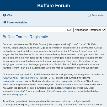
Buffalo Forum
V&A
Aanmelden
Forumoverzicht
Taal:
Buffalo Forum - Registratie
Door het bezoeken van “Buffalo Forum” (hierna genoemd “wij”, “ons”, “onze”, “Buffalo
Forum”, “https://forum.kaagent.be”), ga je automatisch akkoord met de voorwaarden. Als je
niet akkoord gaat met deze voorwaarden, bezoek of gebruik “Buffalo Forum” dan niet
langer. We hebben het recht om de voorwaarden op ieder moment te wijzigen en zullen ons
best doen om je hiervan tijdig op de hoogte te brengen, het is echter aan te raden om zelf
de voorwaarden regelmatig te controleren op wijzigingen. Ga je niet akkoord met deze
wijzigingen, maak dan niet langer gebruik van “Buffalo Forum”. Blijf je gebruik maken van
“Buffalo Forum”, dan ga je automatisch akkoord met de wijzigingen en of toevoegingen.
Dit forum draait op phpBB. phpBB is een bulletinboardoplossing die is uitgebracht onder de
“
GNU General Public License v2
” (hierna “GPL”) en kan gedownload worden via
www.phpbb.com
en via de Nederlandstalige website
www.phpbb.nl
. De phpBB-software
maakt internetgebaseerde discussies mogelijk. phpBB Limited is niet verantwoordelijk voor
wat wordt toegestaan of juist geweigerd als toelaatbare inhoud en/of gedrag. Meer
informatie over phpBB kun je vinden op
https://www.phpbb.com/
of de Nederlandstalige
website
www.phpbb.nl
.
Je verklaart geen berichten te plaatsen die kwetsend, obsceen, vulgair, lasterlijk,
haatdragend, dreigend, seksueel georiënteerd of enig ander materiaal bevat die de wetten