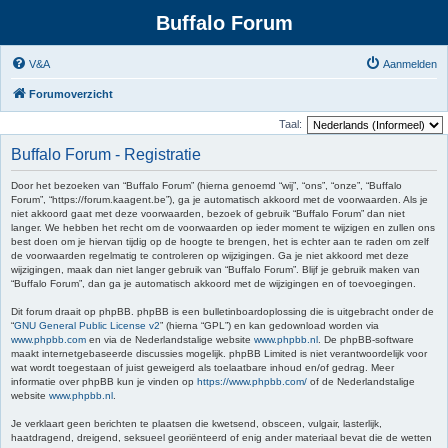
Buffalo Forum
V&A
Aanmelden
Forumoverzicht
Taal:
Buffalo Forum - Registratie
Door het bezoeken van “Buffalo Forum” (hierna genoemd “wij”, “ons”, “onze”, “Buffalo
Forum”, “https://forum.kaagent.be”), ga je automatisch akkoord met de voorwaarden. Als je
niet akkoord gaat met deze voorwaarden, bezoek of gebruik “Buffalo Forum” dan niet
langer. We hebben het recht om de voorwaarden op ieder moment te wijzigen en zullen ons
best doen om je hiervan tijdig op de hoogte te brengen, het is echter aan te raden om zelf
de voorwaarden regelmatig te controleren op wijzigingen. Ga je niet akkoord met deze
wijzigingen, maak dan niet langer gebruik van “Buffalo Forum”. Blijf je gebruik maken van
“Buffalo Forum”, dan ga je automatisch akkoord met de wijzigingen en of toevoegingen.
Dit forum draait op phpBB. phpBB is een bulletinboardoplossing die is uitgebracht onder de
“
GNU General Public License v2
” (hierna “GPL”) en kan gedownload worden via
www.phpbb.com
en via de Nederlandstalige website
www.phpbb.nl
. De phpBB-software
maakt internetgebaseerde discussies mogelijk. phpBB Limited is niet verantwoordelijk voor
wat wordt toegestaan of juist geweigerd als toelaatbare inhoud en/of gedrag. Meer
informatie over phpBB kun je vinden op
https://www.phpbb.com/
of de Nederlandstalige
website
www.phpbb.nl
.
Je verklaart geen berichten te plaatsen die kwetsend, obsceen, vulgair, lasterlijk,
haatdragend, dreigend, seksueel georiënteerd of enig ander materiaal bevat die de wetten