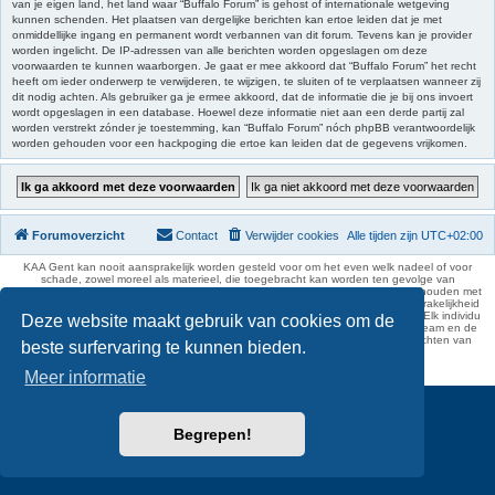
van je eigen land, het land waar “Buffalo Forum” is gehost of internationale wetgeving
kunnen schenden. Het plaatsen van dergelijke berichten kan ertoe leiden dat je met
onmiddellijke ingang en permanent wordt verbannen van dit forum. Tevens kan je provider
worden ingelicht. De IP-adressen van alle berichten worden opgeslagen om deze
voorwaarden te kunnen waarborgen. Je gaat er mee akkoord dat “Buffalo Forum” het recht
heeft om ieder onderwerp te verwijderen, te wijzigen, te sluiten of te verplaatsen wanneer zij
dit nodig achten. Als gebruiker ga je ermee akkoord, dat de informatie die je bij ons invoert
wordt opgeslagen in een database. Hoewel deze informatie niet aan een derde partij zal
worden verstrekt zónder je toestemming, kan “Buffalo Forum” nóch phpBB verantwoordelijk
worden gehouden voor een hackpoging die ertoe kan leiden dat de gegevens vrijkomen.
Forumoverzicht
Contact
Verwijder cookies
Alle tijden zijn
UTC+02:00
KAA Gent kan nooit aansprakelijk worden gesteld voor om het even welk nadeel of voor
schade, zowel moreel als materieel, die toegebracht kan worden ten gevolge van
feitelijkheden en daden van derden die rechtstreeks of onrechtstreeks verband houden met
de gegevens vermeld op de website van KAA Gent. Deze ontheffing van aansprakelijkheid
geldt inzonderheid voor het forum, waarvan KAA Gent zich volledig distantieert. Elk individu
Deze website maakt gebruik van cookies om de
is dus verantwoordelijk voor zijn uitlatingen op het Buffalo Forum. Ook het webteam en de
moderators kunnen niet aansprakelijk gesteld worden voor de inhoud van berichten van
beste surfervaring te kunnen bieden.
gebruikers.
phpBB Two Factor Authentication ©
paul999
Meer informatie
Begrepen!