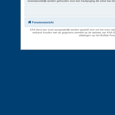
verantwoordelijk worden gehouden voor een hackpoging die ertoe kan le
Forumoverzicht
KAA Gent kan nooit aansprakelijk worden gesteld voor om het even welk
verband houden met de gegevens vermeld op de website van KAA Gent. D
uitlatingen op het Buffalo Fo