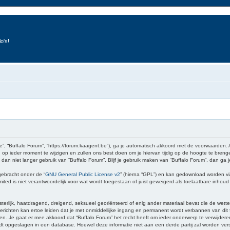
o's!
e”, “Buffalo Forum”, “https://forum.kaagent.be”), ga je automatisch akkoord met de voorwaarden.
op ieder moment te wijzigen en zullen ons best doen om je hiervan tijdig op de hoogte te brenge
 dan niet langer gebruik van “Buffalo Forum”. Blijf je gebruik maken van “Buffalo Forum”, dan ga
gebracht onder de “
GNU General Public License v2
” (hierna “GPL”) en kan gedownload worden v
ed is niet verantwoordelijk voor wat wordt toegestaan of juist geweigerd als toelaatbare inhou
sterlijk, haatdragend, dreigend, seksueel georiënteerd of enig ander materiaal bevat die de wette
richten kan ertoe leiden dat je met onmiddellijke ingang en permanent wordt verbannen van dit f
 gaat er mee akkoord dat “Buffalo Forum” het recht heeft om ieder onderwerp te verwijderen, te 
wordt opgeslagen in een database. Hoewel deze informatie niet aan een derde partij zal worden v