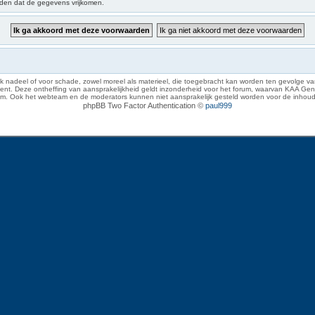
iden dat de gegevens vrijkomen.
 nadeel of voor schade, zowel moreel als materieel, die toegebracht kan worden ten gevolge van
eze ontheffing van aansprakelijkheid geldt inzonderheid voor het forum, waarvan KAA Gent zich 
rum. Ook het webteam en de moderators kunnen niet aansprakelijk gesteld worden voor de inhoud
phpBB Two Factor Authentication ©
paul999