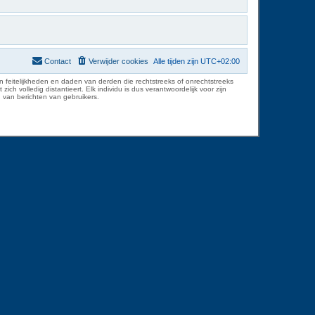
Contact
Verwijder cookies
Alle tijden zijn
UTC+02:00
 feitelijkheden en daden van derden die rechtstreeks of onrechtstreeks
volledig distantieert. Elk individu is dus verantwoordelijk voor zijn
 van berichten van gebruikers.