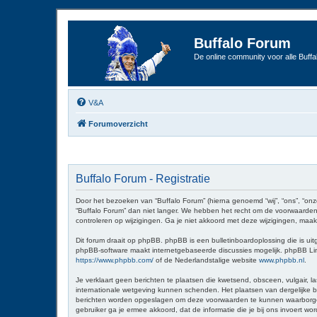
Buffalo Forum
De online community voor alle Buffal
V&A
Forumoverzicht
Buffalo Forum - Registratie
Door het bezoeken van “Buffalo Forum” (hierna genoemd “wij”, “ons”, “onz
“Buffalo Forum” dan niet langer. We hebben het recht om de voorwaarden 
controleren op wijzigingen. Ga je niet akkoord met deze wijzigingen, maak
Dit forum draait op phpBB. phpBB is een bulletinboardoplossing die is uit
phpBB-software maakt internetgebaseerde discussies mogelijk. phpBB Limit
https://www.phpbb.com/
of de Nederlandstalige website
www.phpbb.nl
.
Je verklaart geen berichten te plaatsen die kwetsend, obsceen, vulgair, la
internationale wetgeving kunnen schenden. Het plaatsen van dergelijke be
berichten worden opgeslagen om deze voorwaarden te kunnen waarborgen. Je
gebruiker ga je ermee akkoord, dat de informatie die je bij ons invoert 