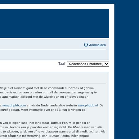
Aanmelden
Taal:
 Als je niet akkoord gaat met deze voorwaarden, bezoek of gebruik
n, het is echter aan te raden om zelf de voorwaarden regelmatig te
 je automatisch akkoord met de wijzigingen en of toevoegingen.
ia
www.phpbb.com
en via de Nederlandstalige website
www.phpbb.nl
. De
d en/of gedrag. Meer informatie over phpBB kun je vinden op
n van je eigen land, het land waar “Buffalo Forum” is gehost of
orum. Tevens kan je provider worden ingelicht. De IP-adressen van alle
wijzigen, te sluiten of te verplaatsen wanneer zij dit nodig achten. Als
erstrekt zónder je toestemming, kan “Buffalo Forum” nóch phpBB