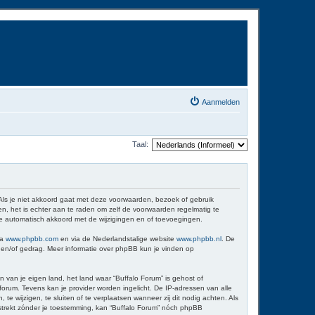
Aanmelden
Taal:
 Als je niet akkoord gaat met deze voorwaarden, bezoek of gebruik
n, het is echter aan te raden om zelf de voorwaarden regelmatig te
 je automatisch akkoord met de wijzigingen en of toevoegingen.
ia
www.phpbb.com
en via de Nederlandstalige website
www.phpbb.nl
. De
d en/of gedrag. Meer informatie over phpBB kun je vinden op
n van je eigen land, het land waar “Buffalo Forum” is gehost of
orum. Tevens kan je provider worden ingelicht. De IP-adressen van alle
wijzigen, te sluiten of te verplaatsen wanneer zij dit nodig achten. Als
erstrekt zónder je toestemming, kan “Buffalo Forum” nóch phpBB