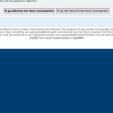
iden dat de gegevens vrijkomen.
 nadeel of voor schade, zowel moreel als materieel, die toegebracht kan worden ten gevolge van
eze ontheffing van aansprakelijkheid geldt inzonderheid voor het forum, waarvan KAA Gent zich 
rum. Ook het webteam en de moderators kunnen niet aansprakelijk gesteld worden voor de inhoud
phpBB Two Factor Authentication ©
paul999