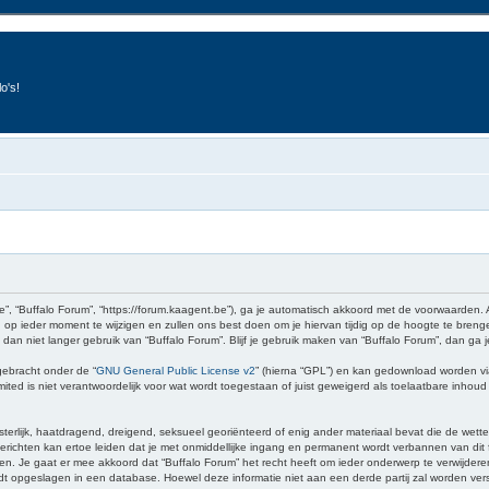
o's!
e”, “Buffalo Forum”, “https://forum.kaagent.be”), ga je automatisch akkoord met de voorwaarden.
op ieder moment te wijzigen en zullen ons best doen om je hiervan tijdig op de hoogte te brenge
 dan niet langer gebruik van “Buffalo Forum”. Blijf je gebruik maken van “Buffalo Forum”, dan ga
gebracht onder de “
GNU General Public License v2
” (hierna “GPL”) en kan gedownload worden v
ed is niet verantwoordelijk voor wat wordt toegestaan of juist geweigerd als toelaatbare inhou
sterlijk, haatdragend, dreigend, seksueel georiënteerd of enig ander materiaal bevat die de wette
richten kan ertoe leiden dat je met onmiddellijke ingang en permanent wordt verbannen van dit f
 gaat er mee akkoord dat “Buffalo Forum” het recht heeft om ieder onderwerp te verwijderen, te 
wordt opgeslagen in een database. Hoewel deze informatie niet aan een derde partij zal worden v