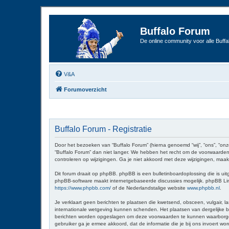
Buffalo Forum
De online community voor alle Buffal
V&A
Forumoverzicht
Buffalo Forum - Registratie
Door het bezoeken van “Buffalo Forum” (hierna genoemd “wij”, “ons”, “onz
“Buffalo Forum” dan niet langer. We hebben het recht om de voorwaarden 
controleren op wijzigingen. Ga je niet akkoord met deze wijzigingen, maak
Dit forum draait op phpBB. phpBB is een bulletinboardoplossing die is uit
phpBB-software maakt internetgebaseerde discussies mogelijk. phpBB Limit
https://www.phpbb.com/
of de Nederlandstalige website
www.phpbb.nl
.
Je verklaart geen berichten te plaatsen die kwetsend, obsceen, vulgair, la
internationale wetgeving kunnen schenden. Het plaatsen van dergelijke be
berichten worden opgeslagen om deze voorwaarden te kunnen waarborgen. Je
gebruiker ga je ermee akkoord, dat de informatie die je bij ons invoert 