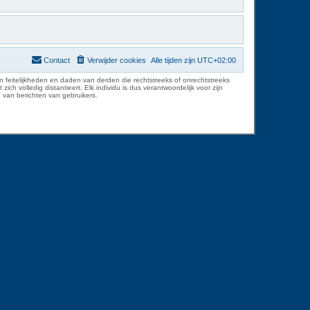
Contact
Verwijder cookies
Alle tijden zijn
UTC+02:00
 feitelijkheden en daden van derden die rechtstreeks of onrechtstreeks
volledig distantieert. Elk individu is dus verantwoordelijk voor zijn
 van berichten van gebruikers.