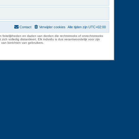
Contact
Verwijder cookies
Alle tijden zijn
UTC+02:00
 feitelijkheden en daden van derden die rechtstreeks of onrechtstreeks
volledig distantieert. Elk individu is dus verantwoordelijk voor zijn
 van berichten van gebruikers.