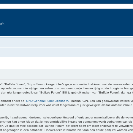
o's!
e”, “Buffalo Forum”, “https://forum.kaagent.be”), ga je automatisch akkoord met de voorwaarden.
op ieder moment te wijzigen en zullen ons best doen om je hiervan tijdig op de hoogte te brenge
 dan niet langer gebruik van “Buffalo Forum”. Blijf je gebruik maken van “Buffalo Forum”, dan ga
gebracht onder de “
GNU General Public License v2
” (hierna “GPL”) en kan gedownload worden v
ed is niet verantwoordelijk voor wat wordt toegestaan of juist geweigerd als toelaatbare inhou
sterlijk, haatdragend, dreigend, seksueel georiënteerd of enig ander materiaal bevat die de wette
richten kan ertoe leiden dat je met onmiddellijke ingang en permanent wordt verbannen van dit f
 gaat er mee akkoord dat “Buffalo Forum” het recht heeft om ieder onderwerp te verwijderen, te 
wordt opgeslagen in een database. Hoewel deze informatie niet aan een derde partij zal worden v