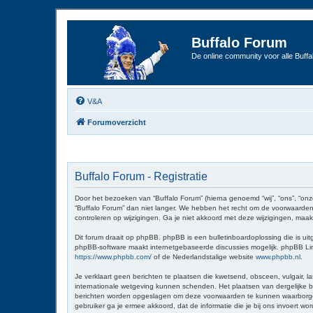
Buffalo Forum
De online community voor alle Buffal
V&A
Forumoverzicht
Buffalo Forum - Registratie
Door het bezoeken van “Buffalo Forum” (hierna genoemd “wij”, “ons”, “onz
“Buffalo Forum” dan niet langer. We hebben het recht om de voorwaarden 
controleren op wijzigingen. Ga je niet akkoord met deze wijzigingen, maak
Dit forum draait op phpBB. phpBB is een bulletinboardoplossing die is uit
phpBB-software maakt internetgebaseerde discussies mogelijk. phpBB Limit
https://www.phpbb.com/
of de Nederlandstalige website
www.phpbb.nl
.
Je verklaart geen berichten te plaatsen die kwetsend, obsceen, vulgair, la
internationale wetgeving kunnen schenden. Het plaatsen van dergelijke be
berichten worden opgeslagen om deze voorwaarden te kunnen waarborgen. Je
gebruiker ga je ermee akkoord, dat de informatie die je bij ons invoert 