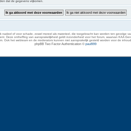
iden dat de gegevens vrijkomen.
 nadeel of voor schade, zowel moreel als materieel, die toegebracht kan worden ten gevolge van
eze ontheffing van aansprakelijkheid geldt inzonderheid voor het forum, waarvan KAA Gent zich 
rum. Ook het webteam en de moderators kunnen niet aansprakelijk gesteld worden voor de inhoud
phpBB Two Factor Authentication ©
paul999