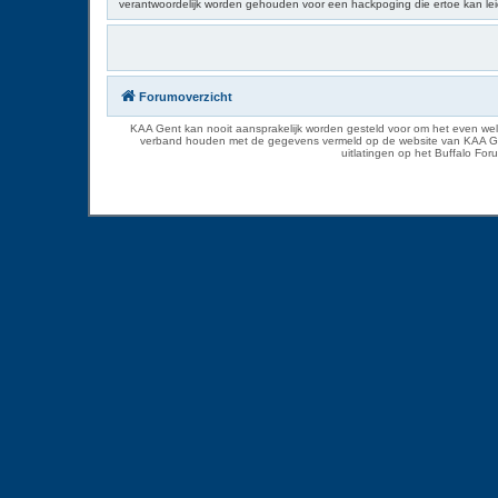
verantwoordelijk worden gehouden voor een hackpoging die ertoe kan le
Forumoverzicht
KAA Gent kan nooit aansprakelijk worden gesteld voor om het even welk
verband houden met de gegevens vermeld op de website van KAA Gent. D
uitlatingen op het Buffalo Fo