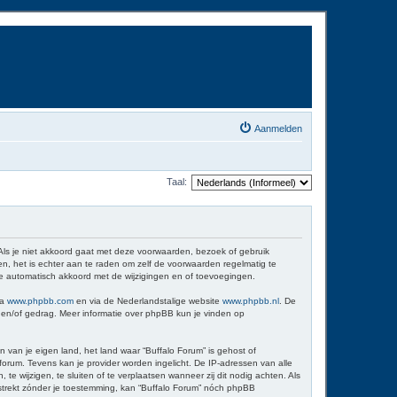
Aanmelden
Taal:
 Als je niet akkoord gaat met deze voorwaarden, bezoek of gebruik
n, het is echter aan te raden om zelf de voorwaarden regelmatig te
 je automatisch akkoord met de wijzigingen en of toevoegingen.
ia
www.phpbb.com
en via de Nederlandstalige website
www.phpbb.nl
. De
d en/of gedrag. Meer informatie over phpBB kun je vinden op
n van je eigen land, het land waar “Buffalo Forum” is gehost of
orum. Tevens kan je provider worden ingelicht. De IP-adressen van alle
wijzigen, te sluiten of te verplaatsen wanneer zij dit nodig achten. Als
erstrekt zónder je toestemming, kan “Buffalo Forum” nóch phpBB