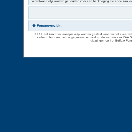
verantwoordelijk worden gehouden voor een hackpoging die ertoe kan le
Forumoverzicht
KAA Gent kan nooit aansprakelijk worden gesteld voor om het even welk
verband houden met de gegevens vermeld op de website van KAA Gent. D
uitlatingen op het Buffalo Fo