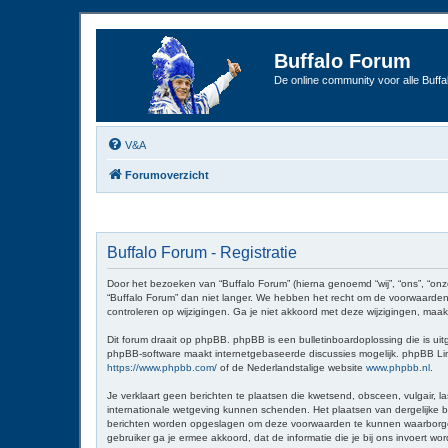
Buffalo Forum
De online community voor alle Buffal
V&A
Forumoverzicht
Buffalo Forum - Registratie
Door het bezoeken van “Buffalo Forum” (hierna genoemd “wij”, “ons”, “onz
“Buffalo Forum” dan niet langer. We hebben het recht om de voorwaarden 
controleren op wijzigingen. Ga je niet akkoord met deze wijzigingen, maak
Dit forum draait op phpBB. phpBB is een bulletinboardoplossing die is uit
phpBB-software maakt internetgebaseerde discussies mogelijk. phpBB Limit
https://www.phpbb.com/
of de Nederlandstalige website
www.phpbb.nl
.
Je verklaart geen berichten te plaatsen die kwetsend, obsceen, vulgair, la
internationale wetgeving kunnen schenden. Het plaatsen van dergelijke be
berichten worden opgeslagen om deze voorwaarden te kunnen waarborgen. Je
gebruiker ga je ermee akkoord, dat de informatie die je bij ons invoert 