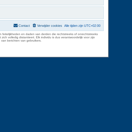
Contact
Verwijder cookies
Alle tijden zijn
UTC+02:00
 feitelijkheden en daden van derden die rechtstreeks of onrechtstreeks
volledig distantieert. Elk individu is dus verantwoordelijk voor zijn
 van berichten van gebruikers.