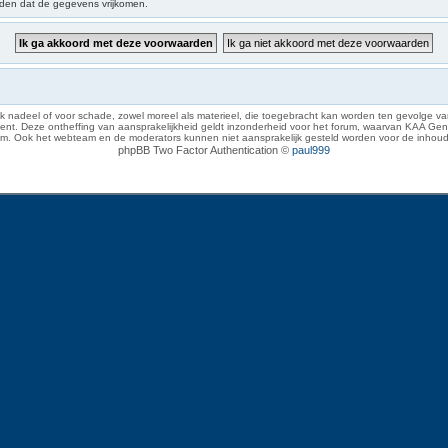
iden dat de gegevens vrijkomen.
 nadeel of voor schade, zowel moreel als materieel, die toegebracht kan worden ten gevolge van
eze ontheffing van aansprakelijkheid geldt inzonderheid voor het forum, waarvan KAA Gent zich 
rum. Ook het webteam en de moderators kunnen niet aansprakelijk gesteld worden voor de inhoud
phpBB Two Factor Authentication ©
paul999