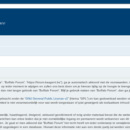
o's!
e”, “Buffalo Forum”, “https://forum.kaagent.be”), ga je automatisch akkoord met de voorwaarden.
op ieder moment te wijzigen en zullen ons best doen om je hiervan tijdig op de hoogte te brenge
 dan niet langer gebruik van “Buffalo Forum”. Blijf je gebruik maken van “Buffalo Forum”, dan ga
gebracht onder de “
GNU General Public License v2
” (hierna “GPL”) en kan gedownload worden v
ed is niet verantwoordelijk voor wat wordt toegestaan of juist geweigerd als toelaatbare inhou
sterlijk, haatdragend, dreigend, seksueel georiënteerd of enig ander materiaal bevat die de wette
richten kan ertoe leiden dat je met onmiddellijke ingang en permanent wordt verbannen van dit f
 gaat er mee akkoord dat “Buffalo Forum” het recht heeft om ieder onderwerp te verwijderen, te 
wordt opgeslagen in een database. Hoewel deze informatie niet aan een derde partij zal worden v