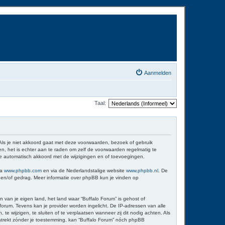
Aanmelden
Taal:
 Als je niet akkoord gaat met deze voorwaarden, bezoek of gebruik
n, het is echter aan te raden om zelf de voorwaarden regelmatig te
 je automatisch akkoord met de wijzigingen en of toevoegingen.
ia
www.phpbb.com
en via de Nederlandstalige website
www.phpbb.nl
. De
d en/of gedrag. Meer informatie over phpBB kun je vinden op
n van je eigen land, het land waar “Buffalo Forum” is gehost of
orum. Tevens kan je provider worden ingelicht. De IP-adressen van alle
wijzigen, te sluiten of te verplaatsen wanneer zij dit nodig achten. Als
erstrekt zónder je toestemming, kan “Buffalo Forum” nóch phpBB