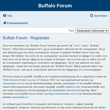
Buffalo Forum
V&A
Aanmelden
Forumoverzicht
Taal:
Buffalo Forum - Registratie
Door het bezoeken van “Buffalo Forum” (hierna genoemd “wij”, “ons”, “onze”, “Buffalo
Forum”, “https://forum.kaagent.be”), ga je automatisch akkoord met de voorwaarden. Als je
niet akkoord gaat met deze voorwaarden, bezoek of gebruik “Buffalo Forum” dan niet
langer. We hebben het recht om de voorwaarden op ieder moment te wijzigen en zullen ons
best doen om je hiervan tijdig op de hoogte te brengen, het is echter aan te raden om zelf
de voorwaarden regelmatig te controleren op wijzigingen. Ga je niet akkoord met deze
wijzigingen, maak dan niet langer gebruik van “Buffalo Forum”. Blijf je gebruik maken van
“Buffalo Forum”, dan ga je automatisch akkoord met de wijzigingen en of toevoegingen.
Dit forum draait op phpBB. phpBB is een bulletinboardoplossing die is uitgebracht onder de
“
GNU General Public License v2
” (hierna “GPL”) en kan gedownload worden via
www.phpbb.com
en via de Nederlandstalige website
www.phpbb.nl
. De phpBB-software
maakt internetgebaseerde discussies mogelijk. phpBB Limited is niet verantwoordelijk voor
wat wordt toegestaan of juist geweigerd als toelaatbare inhoud en/of gedrag. Meer
informatie over phpBB kun je vinden op
https://www.phpbb.com/
of de Nederlandstalige
website
www.phpbb.nl
.
Je verklaart geen berichten te plaatsen die kwetsend, obsceen, vulgair, lasterlijk,
haatdragend, dreigend, seksueel georiënteerd of enig ander materiaal bevat die de wetten