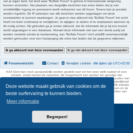
van je eigen land, het land waar “Buffalo Forum” is gehost of internationale wetgeving
kunnen schenden. Het plaatsen van dergelijke berichten kan ertoe leiden dat je met
onmiddellijke ingang en permanent wordt verbannen van dit forum. Tevens kan je provider
worden ingelicht. De IP-adressen van alle berichten worden opgeslagen om deze
voorwaarden te kunnen waarborgen. Je gaat er mee akkoord dat “Buffalo Forum” het recht
heeft om ieder onderwerp te verwijderen, te wijzigen, te sluiten of te verplaatsen wanneer zij
dit nodig achten. Als gebruiker ga je ermee akkoord, dat de informatie die je bij ons invoert
wordt opgeslagen in een database. Hoewel deze informatie niet aan een derde partij zal
worden verstrekt zónder je toestemming, kan “Buffalo Forum” nóch phpBB verantwoordelijk
worden gehouden voor een hackpoging die ertoe kan leiden dat de gegevens vrijkomen.
Forumoverzicht
Contact
Verwijder cookies
Alle tijden zijn
UTC+02:00
KAA Gent kan nooit aansprakelijk worden gesteld voor om het even welk nadeel of voor
schade, zowel moreel als materieel, die toegebracht kan worden ten gevolge van
feitelijkheden en daden van derden die rechtstreeks of onrechtstreeks verband houden met
de gegevens vermeld op de website van KAA Gent. Deze ontheffing van aansprakelijkheid
geldt inzonderheid voor het forum, waarvan KAA Gent zich volledig distantieert. Elk individu
Deze website maakt gebruik van cookies om de
is dus verantwoordelijk voor zijn uitlatingen op het Buffalo Forum. Ook het webteam en de
moderators kunnen niet aansprakelijk gesteld worden voor de inhoud van berichten van
beste surfervaring te kunnen bieden.
gebruikers.
phpBB Two Factor Authentication ©
paul999
Meer informatie
Begrepen!