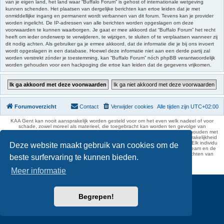
van je eigen land, het land waar “Buffalo Forum” is gehost of internationale wetgeving
kunnen schenden. Het plaatsen van dergelijke berichten kan ertoe leiden dat je met
onmiddellijke ingang en permanent wordt verbannen van dit forum. Tevens kan je provider
worden ingelicht. De IP-adressen van alle berichten worden opgeslagen om deze
voorwaarden te kunnen waarborgen. Je gaat er mee akkoord dat “Buffalo Forum” het recht
heeft om ieder onderwerp te verwijderen, te wijzigen, te sluiten of te verplaatsen wanneer zij
dit nodig achten. Als gebruiker ga je ermee akkoord, dat de informatie die je bij ons invoert
wordt opgeslagen in een database. Hoewel deze informatie niet aan een derde partij zal
worden verstrekt zónder je toestemming, kan “Buffalo Forum” nóch phpBB verantwoordelijk
worden gehouden voor een hackpoging die ertoe kan leiden dat de gegevens vrijkomen.
Forumoverzicht
Contact
Verwijder cookies
Alle tijden zijn
UTC+02:00
KAA Gent kan nooit aansprakelijk worden gesteld voor om het even welk nadeel of voor
schade, zowel moreel als materieel, die toegebracht kan worden ten gevolge van
feitelijkheden en daden van derden die rechtstreeks of onrechtstreeks verband houden met
de gegevens vermeld op de website van KAA Gent. Deze ontheffing van aansprakelijkheid
geldt inzonderheid voor het forum, waarvan KAA Gent zich volledig distantieert. Elk individu
Deze website maakt gebruik van cookies om de
is dus verantwoordelijk voor zijn uitlatingen op het Buffalo Forum. Ook het webteam en de
moderators kunnen niet aansprakelijk gesteld worden voor de inhoud van berichten van
beste surfervaring te kunnen bieden.
gebruikers.
phpBB Two Factor Authentication ©
paul999
Meer informatie
Begrepen!