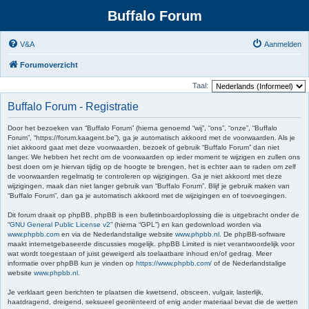
Buffalo Forum
V&A
Aanmelden
Forumoverzicht
Taal:
Buffalo Forum - Registratie
Door het bezoeken van “Buffalo Forum” (hierna genoemd “wij”, “ons”, “onze”, “Buffalo
Forum”, “https://forum.kaagent.be”), ga je automatisch akkoord met de voorwaarden. Als je
niet akkoord gaat met deze voorwaarden, bezoek of gebruik “Buffalo Forum” dan niet
langer. We hebben het recht om de voorwaarden op ieder moment te wijzigen en zullen ons
best doen om je hiervan tijdig op de hoogte te brengen, het is echter aan te raden om zelf
de voorwaarden regelmatig te controleren op wijzigingen. Ga je niet akkoord met deze
wijzigingen, maak dan niet langer gebruik van “Buffalo Forum”. Blijf je gebruik maken van
“Buffalo Forum”, dan ga je automatisch akkoord met de wijzigingen en of toevoegingen.
Dit forum draait op phpBB. phpBB is een bulletinboardoplossing die is uitgebracht onder de
“
GNU General Public License v2
” (hierna “GPL”) en kan gedownload worden via
www.phpbb.com
en via de Nederlandstalige website
www.phpbb.nl
. De phpBB-software
maakt internetgebaseerde discussies mogelijk. phpBB Limited is niet verantwoordelijk voor
wat wordt toegestaan of juist geweigerd als toelaatbare inhoud en/of gedrag. Meer
informatie over phpBB kun je vinden op
https://www.phpbb.com/
of de Nederlandstalige
website
www.phpbb.nl
.
Je verklaart geen berichten te plaatsen die kwetsend, obsceen, vulgair, lasterlijk,
haatdragend, dreigend, seksueel georiënteerd of enig ander materiaal bevat die de wetten