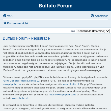
Buffalo Forum
V&A
Aanmelden
Forumoverzicht
Taal:
Buffalo Forum - Registratie
Door het bezoeken van “Buffalo Forum” (hierna genoemd “wij”, “ons”, “onze”, “Buffalo
Forum”, “https://forum.kaagent.be”), ga je automatisch akkoord met de voorwaarden. Als je
niet akkoord gaat met deze voorwaarden, bezoek of gebruik “Buffalo Forum” dan niet
langer. We hebben het recht om de voorwaarden op ieder moment te wijzigen en zullen ons
best doen om je hiervan tijdig op de hoogte te brengen, het is echter aan te raden om zelf
de voorwaarden regelmatig te controleren op wijzigingen. Ga je niet akkoord met deze
wijzigingen, maak dan niet langer gebruik van “Buffalo Forum”. Blijf je gebruik maken van
“Buffalo Forum”, dan ga je automatisch akkoord met de wijzigingen en of toevoegingen.
Dit forum draait op phpBB. phpBB is een bulletinboardoplossing die is uitgebracht onder de
“
GNU General Public License v2
” (hierna “GPL”) en kan gedownload worden via
www.phpbb.com
en via de Nederlandstalige website
www.phpbb.nl
. De phpBB-software
maakt internetgebaseerde discussies mogelijk. phpBB Limited is niet verantwoordelijk voor
wat wordt toegestaan of juist geweigerd als toelaatbare inhoud en/of gedrag. Meer
informatie over phpBB kun je vinden op
https://www.phpbb.com/
of de Nederlandstalige
website
www.phpbb.nl
.
Je verklaart geen berichten te plaatsen die kwetsend, obsceen, vulgair, lasterlijk,
haatdragend, dreigend, seksueel georiënteerd of enig ander materiaal bevat die de wetten