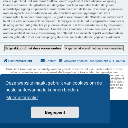
van je eigen land, het land waar “Buffalo Forum” is gehost of internationale wetgeving
kunnen schenden. Het plaatsen van dergelijke berichten kan ertoe leiden dat je met
onmiddellijke ingang en permanent wordt verbannen van dit forum. Tevens kan je provider
worden ingelicht. De IP-adressen van alle berichten worden opgeslagen om deze
voorwaarden te kunnen waarborgen. Je gaat er mee akkoord dat “Buffalo Forum” het recht
heeft om ieder onderwerp te verwijderen, te wijzigen, te sluiten of te verplaatsen wanneer zij
dit nodig achten. Als gebruiker ga je ermee akkoord, dat de informatie die je bij ons invoert
wordt opgeslagen in een database. Hoewel deze informatie niet aan een derde partij zal
worden verstrekt zónder je toestemming, kan “Buffalo Forum” nóch phpBB verantwoordelijk
worden gehouden voor een hackpoging die ertoe kan leiden dat de gegevens vrijkomen.
Forumoverzicht
Contact
Verwijder cookies
Alle tijden zijn
UTC+02:00
KAA Gent kan nooit aansprakelijk worden gesteld voor om het even welk nadeel of voor
schade, zowel moreel als materieel, die toegebracht kan worden ten gevolge van
feitelijkheden en daden van derden die rechtstreeks of onrechtstreeks verband houden met
de gegevens vermeld op de website van KAA Gent. Deze ontheffing van aansprakelijkheid
geldt inzonderheid voor het forum, waarvan KAA Gent zich volledig distantieert. Elk individu
Deze website maakt gebruik van cookies om de
is dus verantwoordelijk voor zijn uitlatingen op het Buffalo Forum. Ook het webteam en de
moderators kunnen niet aansprakelijk gesteld worden voor de inhoud van berichten van
beste surfervaring te kunnen bieden.
gebruikers.
phpBB Two Factor Authentication ©
paul999
Meer informatie
Begrepen!