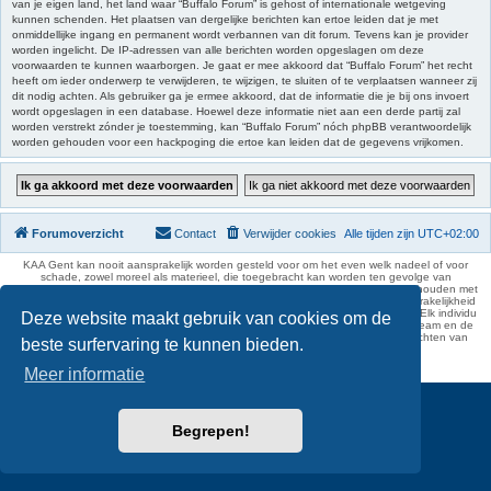
van je eigen land, het land waar “Buffalo Forum” is gehost of internationale wetgeving
kunnen schenden. Het plaatsen van dergelijke berichten kan ertoe leiden dat je met
onmiddellijke ingang en permanent wordt verbannen van dit forum. Tevens kan je provider
worden ingelicht. De IP-adressen van alle berichten worden opgeslagen om deze
voorwaarden te kunnen waarborgen. Je gaat er mee akkoord dat “Buffalo Forum” het recht
heeft om ieder onderwerp te verwijderen, te wijzigen, te sluiten of te verplaatsen wanneer zij
dit nodig achten. Als gebruiker ga je ermee akkoord, dat de informatie die je bij ons invoert
wordt opgeslagen in een database. Hoewel deze informatie niet aan een derde partij zal
worden verstrekt zónder je toestemming, kan “Buffalo Forum” nóch phpBB verantwoordelijk
worden gehouden voor een hackpoging die ertoe kan leiden dat de gegevens vrijkomen.
Forumoverzicht
Contact
Verwijder cookies
Alle tijden zijn
UTC+02:00
KAA Gent kan nooit aansprakelijk worden gesteld voor om het even welk nadeel of voor
schade, zowel moreel als materieel, die toegebracht kan worden ten gevolge van
feitelijkheden en daden van derden die rechtstreeks of onrechtstreeks verband houden met
de gegevens vermeld op de website van KAA Gent. Deze ontheffing van aansprakelijkheid
geldt inzonderheid voor het forum, waarvan KAA Gent zich volledig distantieert. Elk individu
Deze website maakt gebruik van cookies om de
is dus verantwoordelijk voor zijn uitlatingen op het Buffalo Forum. Ook het webteam en de
moderators kunnen niet aansprakelijk gesteld worden voor de inhoud van berichten van
beste surfervaring te kunnen bieden.
gebruikers.
phpBB Two Factor Authentication ©
paul999
Meer informatie
Begrepen!