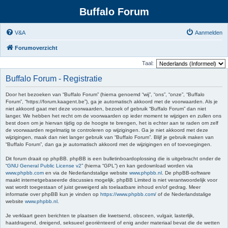
Buffalo Forum
V&A
Aanmelden
Forumoverzicht
Taal:
Buffalo Forum - Registratie
Door het bezoeken van “Buffalo Forum” (hierna genoemd “wij”, “ons”, “onze”, “Buffalo
Forum”, “https://forum.kaagent.be”), ga je automatisch akkoord met de voorwaarden. Als je
niet akkoord gaat met deze voorwaarden, bezoek of gebruik “Buffalo Forum” dan niet
langer. We hebben het recht om de voorwaarden op ieder moment te wijzigen en zullen ons
best doen om je hiervan tijdig op de hoogte te brengen, het is echter aan te raden om zelf
de voorwaarden regelmatig te controleren op wijzigingen. Ga je niet akkoord met deze
wijzigingen, maak dan niet langer gebruik van “Buffalo Forum”. Blijf je gebruik maken van
“Buffalo Forum”, dan ga je automatisch akkoord met de wijzigingen en of toevoegingen.
Dit forum draait op phpBB. phpBB is een bulletinboardoplossing die is uitgebracht onder de
“
GNU General Public License v2
” (hierna “GPL”) en kan gedownload worden via
www.phpbb.com
en via de Nederlandstalige website
www.phpbb.nl
. De phpBB-software
maakt internetgebaseerde discussies mogelijk. phpBB Limited is niet verantwoordelijk voor
wat wordt toegestaan of juist geweigerd als toelaatbare inhoud en/of gedrag. Meer
informatie over phpBB kun je vinden op
https://www.phpbb.com/
of de Nederlandstalige
website
www.phpbb.nl
.
Je verklaart geen berichten te plaatsen die kwetsend, obsceen, vulgair, lasterlijk,
haatdragend, dreigend, seksueel georiënteerd of enig ander materiaal bevat die de wetten