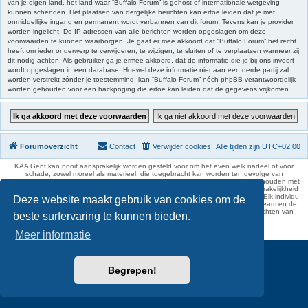
van je eigen land, het land waar “Buffalo Forum” is gehost of internationale wetgeving
kunnen schenden. Het plaatsen van dergelijke berichten kan ertoe leiden dat je met
onmiddellijke ingang en permanent wordt verbannen van dit forum. Tevens kan je provider
worden ingelicht. De IP-adressen van alle berichten worden opgeslagen om deze
voorwaarden te kunnen waarborgen. Je gaat er mee akkoord dat “Buffalo Forum” het recht
heeft om ieder onderwerp te verwijderen, te wijzigen, te sluiten of te verplaatsen wanneer zij
dit nodig achten. Als gebruiker ga je ermee akkoord, dat de informatie die je bij ons invoert
wordt opgeslagen in een database. Hoewel deze informatie niet aan een derde partij zal
worden verstrekt zónder je toestemming, kan “Buffalo Forum” nóch phpBB verantwoordelijk
worden gehouden voor een hackpoging die ertoe kan leiden dat de gegevens vrijkomen.
Forumoverzicht
Contact
Verwijder cookies
Alle tijden zijn
UTC+02:00
KAA Gent kan nooit aansprakelijk worden gesteld voor om het even welk nadeel of voor
schade, zowel moreel als materieel, die toegebracht kan worden ten gevolge van
feitelijkheden en daden van derden die rechtstreeks of onrechtstreeks verband houden met
de gegevens vermeld op de website van KAA Gent. Deze ontheffing van aansprakelijkheid
geldt inzonderheid voor het forum, waarvan KAA Gent zich volledig distantieert. Elk individu
Deze website maakt gebruik van cookies om de
is dus verantwoordelijk voor zijn uitlatingen op het Buffalo Forum. Ook het webteam en de
moderators kunnen niet aansprakelijk gesteld worden voor de inhoud van berichten van
beste surfervaring te kunnen bieden.
gebruikers.
phpBB Two Factor Authentication ©
paul999
Meer informatie
Begrepen!