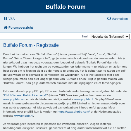
Buffalo Forum
V&A
Aanmelden
Forumoverzicht
Taal:
Buffalo Forum - Registratie
Door het bezoeken van “Buffalo Forum” (hierna genoemd “wij”, “ons”, “onze”, “Buffalo
Forum”, “https://forum.kaagent.be”), ga je automatisch akkoord met de voorwaarden. Als je
niet akkoord gaat met deze voorwaarden, bezoek of gebruik “Buffalo Forum” dan niet
langer. We hebben het recht om de voorwaarden op ieder moment te wijzigen en zullen ons
best doen om je hiervan tijdig op de hoogte te brengen, het is echter aan te raden om zelf
de voorwaarden regelmatig te controleren op wijzigingen. Ga je niet akkoord met deze
wijzigingen, maak dan niet langer gebruik van “Buffalo Forum”. Blijf je gebruik maken van
“Buffalo Forum”, dan ga je automatisch akkoord met de wijzigingen en of toevoegingen.
Dit forum draait op phpBB. phpBB is een bulletinboardoplossing die is uitgebracht onder de
“
GNU General Public License v2
” (hierna “GPL”) en kan gedownload worden via
www.phpbb.com
en via de Nederlandstalige website
www.phpbb.nl
. De phpBB-software
maakt internetgebaseerde discussies mogelijk. phpBB Limited is niet verantwoordelijk voor
wat wordt toegestaan of juist geweigerd als toelaatbare inhoud en/of gedrag. Meer
informatie over phpBB kun je vinden op
https://www.phpbb.com/
of de Nederlandstalige
website
www.phpbb.nl
.
Je verklaart geen berichten te plaatsen die kwetsend, obsceen, vulgair, lasterlijk,
haatdragend, dreigend, seksueel georiënteerd of enig ander materiaal bevat die de wetten