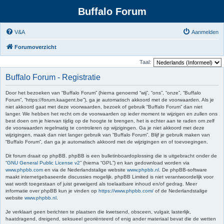
Buffalo Forum
V&A
Aanmelden
Forumoverzicht
Taal:
Buffalo Forum - Registratie
Door het bezoeken van “Buffalo Forum” (hierna genoemd “wij”, “ons”, “onze”, “Buffalo
Forum”, “https://forum.kaagent.be”), ga je automatisch akkoord met de voorwaarden. Als je
niet akkoord gaat met deze voorwaarden, bezoek of gebruik “Buffalo Forum” dan niet
langer. We hebben het recht om de voorwaarden op ieder moment te wijzigen en zullen ons
best doen om je hiervan tijdig op de hoogte te brengen, het is echter aan te raden om zelf
de voorwaarden regelmatig te controleren op wijzigingen. Ga je niet akkoord met deze
wijzigingen, maak dan niet langer gebruik van “Buffalo Forum”. Blijf je gebruik maken van
“Buffalo Forum”, dan ga je automatisch akkoord met de wijzigingen en of toevoegingen.
Dit forum draait op phpBB. phpBB is een bulletinboardoplossing die is uitgebracht onder de
“
GNU General Public License v2
” (hierna “GPL”) en kan gedownload worden via
www.phpbb.com
en via de Nederlandstalige website
www.phpbb.nl
. De phpBB-software
maakt internetgebaseerde discussies mogelijk. phpBB Limited is niet verantwoordelijk voor
wat wordt toegestaan of juist geweigerd als toelaatbare inhoud en/of gedrag. Meer
informatie over phpBB kun je vinden op
https://www.phpbb.com/
of de Nederlandstalige
website
www.phpbb.nl
.
Je verklaart geen berichten te plaatsen die kwetsend, obsceen, vulgair, lasterlijk,
haatdragend, dreigend, seksueel georiënteerd of enig ander materiaal bevat die de wetten