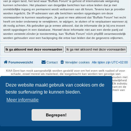
van je eigen land, het land waar “Buffalo Forum” is gehost of internationale wetgeving
kunnen schenden. Het plaatsen van dergelijke berichten kan ertoe leiden dat je met
onmiddellijke ingang en permanent wordt verbannen van dit forum. Tevens kan je provider
worden ingelicht. De IP-adressen van alle berichten worden opgeslagen om deze
voorwaarden te kunnen waarborgen. Je gaat er mee akkoord dat “Buffalo Forum” het recht
heeft om ieder onderwerp te verwijderen, te wijzigen, te sluiten of te verplaatsen wanneer zij
dit nodig achten. Als gebruiker ga je ermee akkoord, dat de informatie die je bij ons invoert
wordt opgeslagen in een database. Hoewel deze informatie niet aan een derde partij zal
worden verstrekt zónder je toestemming, kan “Buffalo Forum” nóch phpBB verantwoordelijk
worden gehouden voor een hackpoging die ertoe kan leiden dat de gegevens vrijkomen.
Forumoverzicht
Contact
Verwijder cookies
Alle tijden zijn
UTC+02:00
KAA Gent kan nooit aansprakelijk worden gesteld voor om het even welk nadeel of voor
schade, zowel moreel als materieel, die toegebracht kan worden ten gevolge van
feitelijkheden en daden van derden die rechtstreeks of onrechtstreeks verband houden met
de gegevens vermeld op de website van KAA Gent. Deze ontheffing van aansprakelijkheid
geldt inzonderheid voor het forum, waarvan KAA Gent zich volledig distantieert. Elk individu
Deze website maakt gebruik van cookies om de
is dus verantwoordelijk voor zijn uitlatingen op het Buffalo Forum. Ook het webteam en de
moderators kunnen niet aansprakelijk gesteld worden voor de inhoud van berichten van
beste surfervaring te kunnen bieden.
gebruikers.
phpBB Two Factor Authentication ©
paul999
Meer informatie
Begrepen!