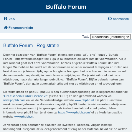
Buffalo Forum
V&A
Aanmelden
Forumoverzicht
Taal:
Buffalo Forum - Registratie
Door het bezoeken van “Buffalo Forum” (hierna genoemd “wij”, “ons”, “onze”, “Buffalo
Forum”, “https://forum.kaagent.be”), ga je automatisch akkoord met de voorwaarden. Als je
niet akkoord gaat met deze voorwaarden, bezoek of gebruik “Buffalo Forum” dan niet
langer. We hebben het recht om de voorwaarden op ieder moment te wijzigen en zullen ons
best doen om je hiervan tijdig op de hoogte te brengen, het is echter aan te raden om zelf
de voorwaarden regelmatig te controleren op wijzigingen. Ga je niet akkoord met deze
wijzigingen, maak dan niet langer gebruik van “Buffalo Forum”. Blijf je gebruik maken van
“Buffalo Forum”, dan ga je automatisch akkoord met de wijzigingen en of toevoegingen.
Dit forum draait op phpBB. phpBB is een bulletinboardoplossing die is uitgebracht onder de
“
GNU General Public License v2
” (hierna “GPL”) en kan gedownload worden via
www.phpbb.com
en via de Nederlandstalige website
www.phpbb.nl
. De phpBB-software
maakt internetgebaseerde discussies mogelijk. phpBB Limited is niet verantwoordelijk voor
wat wordt toegestaan of juist geweigerd als toelaatbare inhoud en/of gedrag. Meer
informatie over phpBB kun je vinden op
https://www.phpbb.com/
of de Nederlandstalige
website
www.phpbb.nl
.
Je verklaart geen berichten te plaatsen die kwetsend, obsceen, vulgair, lasterlijk,
haatdragend, dreigend, seksueel georiënteerd of enig ander materiaal bevat die de wetten