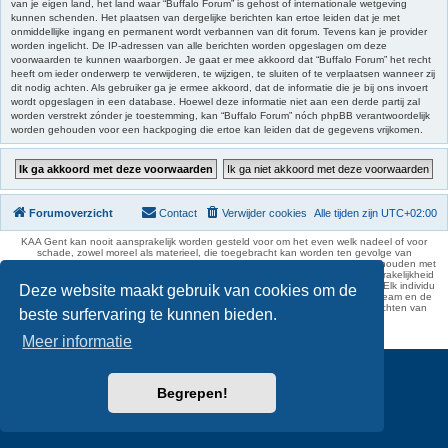
van je eigen land, het land waar “Buffalo Forum” is gehost of internationale wetgeving
kunnen schenden. Het plaatsen van dergelijke berichten kan ertoe leiden dat je met
onmiddellijke ingang en permanent wordt verbannen van dit forum. Tevens kan je provider
worden ingelicht. De IP-adressen van alle berichten worden opgeslagen om deze
voorwaarden te kunnen waarborgen. Je gaat er mee akkoord dat “Buffalo Forum” het recht
heeft om ieder onderwerp te verwijderen, te wijzigen, te sluiten of te verplaatsen wanneer zij
dit nodig achten. Als gebruiker ga je ermee akkoord, dat de informatie die je bij ons invoert
wordt opgeslagen in een database. Hoewel deze informatie niet aan een derde partij zal
worden verstrekt zónder je toestemming, kan “Buffalo Forum” nóch phpBB verantwoordelijk
worden gehouden voor een hackpoging die ertoe kan leiden dat de gegevens vrijkomen.
Forumoverzicht
Contact
Verwijder cookies
Alle tijden zijn
UTC+02:00
KAA Gent kan nooit aansprakelijk worden gesteld voor om het even welk nadeel of voor
schade, zowel moreel als materieel, die toegebracht kan worden ten gevolge van
feitelijkheden en daden van derden die rechtstreeks of onrechtstreeks verband houden met
de gegevens vermeld op de website van KAA Gent. Deze ontheffing van aansprakelijkheid
geldt inzonderheid voor het forum, waarvan KAA Gent zich volledig distantieert. Elk individu
Deze website maakt gebruik van cookies om de
is dus verantwoordelijk voor zijn uitlatingen op het Buffalo Forum. Ook het webteam en de
moderators kunnen niet aansprakelijk gesteld worden voor de inhoud van berichten van
beste surfervaring te kunnen bieden.
gebruikers.
phpBB Two Factor Authentication ©
paul999
Meer informatie
Begrepen!