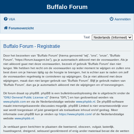
Buffalo Forum
V&A
Aanmelden
Forumoverzicht
Taal:
Buffalo Forum - Registratie
Door het bezoeken van “Buffalo Forum” (hierna genoemd “wij”, “ons”, “onze”, “Buffalo
Forum”, “https://forum.kaagent.be”), ga je automatisch akkoord met de voorwaarden. Als je
niet akkoord gaat met deze voorwaarden, bezoek of gebruik “Buffalo Forum” dan niet
langer. We hebben het recht om de voorwaarden op ieder moment te wijzigen en zullen ons
best doen om je hiervan tijdig op de hoogte te brengen, het is echter aan te raden om zelf
de voorwaarden regelmatig te controleren op wijzigingen. Ga je niet akkoord met deze
wijzigingen, maak dan niet langer gebruik van “Buffalo Forum”. Blijf je gebruik maken van
“Buffalo Forum”, dan ga je automatisch akkoord met de wijzigingen en of toevoegingen.
Dit forum draait op phpBB. phpBB is een bulletinboardoplossing die is uitgebracht onder de
“
GNU General Public License v2
” (hierna “GPL”) en kan gedownload worden via
www.phpbb.com
en via de Nederlandstalige website
www.phpbb.nl
. De phpBB-software
maakt internetgebaseerde discussies mogelijk. phpBB Limited is niet verantwoordelijk voor
wat wordt toegestaan of juist geweigerd als toelaatbare inhoud en/of gedrag. Meer
informatie over phpBB kun je vinden op
https://www.phpbb.com/
of de Nederlandstalige
website
www.phpbb.nl
.
Je verklaart geen berichten te plaatsen die kwetsend, obsceen, vulgair, lasterlijk,
haatdragend, dreigend, seksueel georiënteerd of enig ander materiaal bevat die de wetten