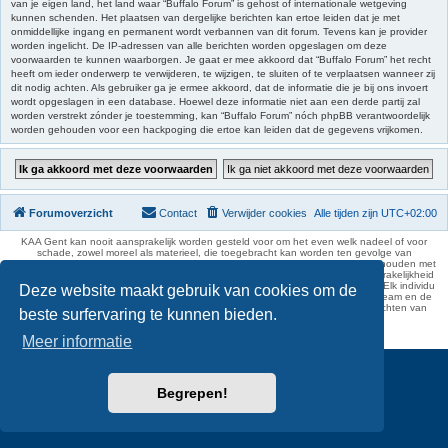
van je eigen land, het land waar “Buffalo Forum” is gehost of internationale wetgeving
kunnen schenden. Het plaatsen van dergelijke berichten kan ertoe leiden dat je met
onmiddellijke ingang en permanent wordt verbannen van dit forum. Tevens kan je provider
worden ingelicht. De IP-adressen van alle berichten worden opgeslagen om deze
voorwaarden te kunnen waarborgen. Je gaat er mee akkoord dat “Buffalo Forum” het recht
heeft om ieder onderwerp te verwijderen, te wijzigen, te sluiten of te verplaatsen wanneer zij
dit nodig achten. Als gebruiker ga je ermee akkoord, dat de informatie die je bij ons invoert
wordt opgeslagen in een database. Hoewel deze informatie niet aan een derde partij zal
worden verstrekt zónder je toestemming, kan “Buffalo Forum” nóch phpBB verantwoordelijk
worden gehouden voor een hackpoging die ertoe kan leiden dat de gegevens vrijkomen.
Forumoverzicht
Contact
Verwijder cookies
Alle tijden zijn
UTC+02:00
KAA Gent kan nooit aansprakelijk worden gesteld voor om het even welk nadeel of voor
schade, zowel moreel als materieel, die toegebracht kan worden ten gevolge van
feitelijkheden en daden van derden die rechtstreeks of onrechtstreeks verband houden met
de gegevens vermeld op de website van KAA Gent. Deze ontheffing van aansprakelijkheid
geldt inzonderheid voor het forum, waarvan KAA Gent zich volledig distantieert. Elk individu
Deze website maakt gebruik van cookies om de
is dus verantwoordelijk voor zijn uitlatingen op het Buffalo Forum. Ook het webteam en de
moderators kunnen niet aansprakelijk gesteld worden voor de inhoud van berichten van
beste surfervaring te kunnen bieden.
gebruikers.
phpBB Two Factor Authentication ©
paul999
Meer informatie
Begrepen!