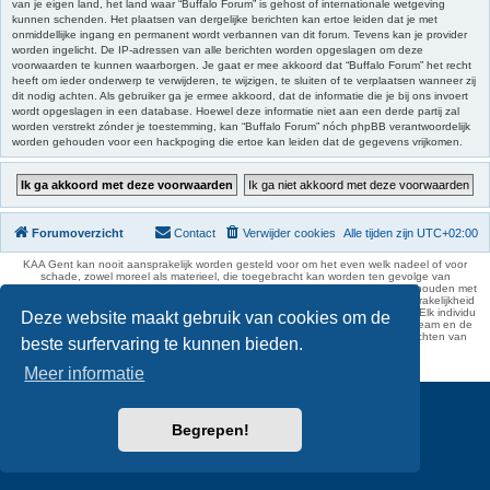
van je eigen land, het land waar “Buffalo Forum” is gehost of internationale wetgeving
kunnen schenden. Het plaatsen van dergelijke berichten kan ertoe leiden dat je met
onmiddellijke ingang en permanent wordt verbannen van dit forum. Tevens kan je provider
worden ingelicht. De IP-adressen van alle berichten worden opgeslagen om deze
voorwaarden te kunnen waarborgen. Je gaat er mee akkoord dat “Buffalo Forum” het recht
heeft om ieder onderwerp te verwijderen, te wijzigen, te sluiten of te verplaatsen wanneer zij
dit nodig achten. Als gebruiker ga je ermee akkoord, dat de informatie die je bij ons invoert
wordt opgeslagen in een database. Hoewel deze informatie niet aan een derde partij zal
worden verstrekt zónder je toestemming, kan “Buffalo Forum” nóch phpBB verantwoordelijk
worden gehouden voor een hackpoging die ertoe kan leiden dat de gegevens vrijkomen.
Forumoverzicht
Contact
Verwijder cookies
Alle tijden zijn
UTC+02:00
KAA Gent kan nooit aansprakelijk worden gesteld voor om het even welk nadeel of voor
schade, zowel moreel als materieel, die toegebracht kan worden ten gevolge van
feitelijkheden en daden van derden die rechtstreeks of onrechtstreeks verband houden met
de gegevens vermeld op de website van KAA Gent. Deze ontheffing van aansprakelijkheid
geldt inzonderheid voor het forum, waarvan KAA Gent zich volledig distantieert. Elk individu
Deze website maakt gebruik van cookies om de
is dus verantwoordelijk voor zijn uitlatingen op het Buffalo Forum. Ook het webteam en de
moderators kunnen niet aansprakelijk gesteld worden voor de inhoud van berichten van
beste surfervaring te kunnen bieden.
gebruikers.
phpBB Two Factor Authentication ©
paul999
Meer informatie
Begrepen!