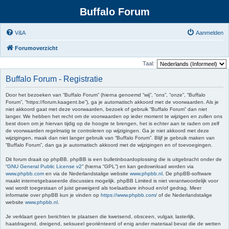
Buffalo Forum
V&A
Aanmelden
Forumoverzicht
Taal:
Buffalo Forum - Registratie
Door het bezoeken van “Buffalo Forum” (hierna genoemd “wij”, “ons”, “onze”, “Buffalo
Forum”, “https://forum.kaagent.be”), ga je automatisch akkoord met de voorwaarden. Als je
niet akkoord gaat met deze voorwaarden, bezoek of gebruik “Buffalo Forum” dan niet
langer. We hebben het recht om de voorwaarden op ieder moment te wijzigen en zullen ons
best doen om je hiervan tijdig op de hoogte te brengen, het is echter aan te raden om zelf
de voorwaarden regelmatig te controleren op wijzigingen. Ga je niet akkoord met deze
wijzigingen, maak dan niet langer gebruik van “Buffalo Forum”. Blijf je gebruik maken van
“Buffalo Forum”, dan ga je automatisch akkoord met de wijzigingen en of toevoegingen.
Dit forum draait op phpBB. phpBB is een bulletinboardoplossing die is uitgebracht onder de
“
GNU General Public License v2
” (hierna “GPL”) en kan gedownload worden via
www.phpbb.com
en via de Nederlandstalige website
www.phpbb.nl
. De phpBB-software
maakt internetgebaseerde discussies mogelijk. phpBB Limited is niet verantwoordelijk voor
wat wordt toegestaan of juist geweigerd als toelaatbare inhoud en/of gedrag. Meer
informatie over phpBB kun je vinden op
https://www.phpbb.com/
of de Nederlandstalige
website
www.phpbb.nl
.
Je verklaart geen berichten te plaatsen die kwetsend, obsceen, vulgair, lasterlijk,
haatdragend, dreigend, seksueel georiënteerd of enig ander materiaal bevat die de wetten