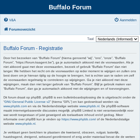
Buffalo Forum
V&A
Aanmelden
Forumoverzicht
Taal:
Buffalo Forum - Registratie
Door het bezoeken van “Buffalo Forum” (hierna genoemd “wij”, “ons”, “onze”, “Buffalo
Forum”, “https://forum.kaagent.be”), ga je automatisch akkoord met de voorwaarden. Als je
niet akkoord gaat met deze voorwaarden, bezoek of gebruik “Buffalo Forum” dan niet
langer. We hebben het recht om de voorwaarden op ieder moment te wijzigen en zullen ons
best doen om je hiervan tijdig op de hoogte te brengen, het is echter aan te raden om zelf
de voorwaarden regelmatig te controleren op wijzigingen. Ga je niet akkoord met deze
wijzigingen, maak dan niet langer gebruik van “Buffalo Forum”. Blijf je gebruik maken van
“Buffalo Forum”, dan ga je automatisch akkoord met de wijzigingen en of toevoegingen.
Dit forum draait op phpBB. phpBB is een bulletinboardoplossing die is uitgebracht onder de
“
GNU General Public License v2
” (hierna “GPL”) en kan gedownload worden via
www.phpbb.com
en via de Nederlandstalige website
www.phpbb.nl
. De phpBB-software
maakt internetgebaseerde discussies mogelijk. phpBB Limited is niet verantwoordelijk voor
wat wordt toegestaan of juist geweigerd als toelaatbare inhoud en/of gedrag. Meer
informatie over phpBB kun je vinden op
https://www.phpbb.com/
of de Nederlandstalige
website
www.phpbb.nl
.
Je verklaart geen berichten te plaatsen die kwetsend, obsceen, vulgair, lasterlijk,
haatdragend, dreigend, seksueel georiënteerd of enig ander materiaal bevat die de wetten