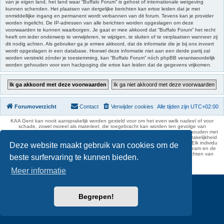
van je eigen land, het land waar “Buffalo Forum” is gehost of internationale wetgeving
kunnen schenden. Het plaatsen van dergelijke berichten kan ertoe leiden dat je met
onmiddellijke ingang en permanent wordt verbannen van dit forum. Tevens kan je provider
worden ingelicht. De IP-adressen van alle berichten worden opgeslagen om deze
voorwaarden te kunnen waarborgen. Je gaat er mee akkoord dat “Buffalo Forum” het recht
heeft om ieder onderwerp te verwijderen, te wijzigen, te sluiten of te verplaatsen wanneer zij
dit nodig achten. Als gebruiker ga je ermee akkoord, dat de informatie die je bij ons invoert
wordt opgeslagen in een database. Hoewel deze informatie niet aan een derde partij zal
worden verstrekt zónder je toestemming, kan “Buffalo Forum” nóch phpBB verantwoordelijk
worden gehouden voor een hackpoging die ertoe kan leiden dat de gegevens vrijkomen.
Forumoverzicht
Contact
Verwijder cookies
Alle tijden zijn
UTC+02:00
KAA Gent kan nooit aansprakelijk worden gesteld voor om het even welk nadeel of voor
schade, zowel moreel als materieel, die toegebracht kan worden ten gevolge van
feitelijkheden en daden van derden die rechtstreeks of onrechtstreeks verband houden met
de gegevens vermeld op de website van KAA Gent. Deze ontheffing van aansprakelijkheid
geldt inzonderheid voor het forum, waarvan KAA Gent zich volledig distantieert. Elk individu
Deze website maakt gebruik van cookies om de
is dus verantwoordelijk voor zijn uitlatingen op het Buffalo Forum. Ook het webteam en de
moderators kunnen niet aansprakelijk gesteld worden voor de inhoud van berichten van
beste surfervaring te kunnen bieden.
gebruikers.
phpBB Two Factor Authentication ©
paul999
Meer informatie
Begrepen!