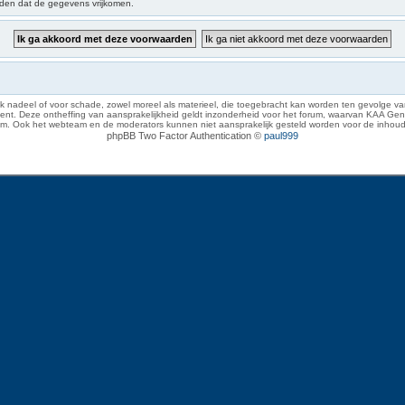
iden dat de gegevens vrijkomen.
 nadeel of voor schade, zowel moreel als materieel, die toegebracht kan worden ten gevolge van
eze ontheffing van aansprakelijkheid geldt inzonderheid voor het forum, waarvan KAA Gent zich 
rum. Ook het webteam en de moderators kunnen niet aansprakelijk gesteld worden voor de inhoud
phpBB Two Factor Authentication ©
paul999