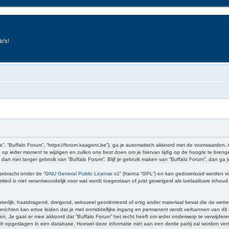
o's!
e”, “Buffalo Forum”, “https://forum.kaagent.be”), ga je automatisch akkoord met de voorwaarden.
op ieder moment te wijzigen en zullen ons best doen om je hiervan tijdig op de hoogte te brenge
 dan niet langer gebruik van “Buffalo Forum”. Blijf je gebruik maken van “Buffalo Forum”, dan ga
gebracht onder de “
GNU General Public License v2
” (hierna “GPL”) en kan gedownload worden v
ed is niet verantwoordelijk voor wat wordt toegestaan of juist geweigerd als toelaatbare inhou
sterlijk, haatdragend, dreigend, seksueel georiënteerd of enig ander materiaal bevat die de wette
richten kan ertoe leiden dat je met onmiddellijke ingang en permanent wordt verbannen van dit f
 gaat er mee akkoord dat “Buffalo Forum” het recht heeft om ieder onderwerp te verwijderen, te 
wordt opgeslagen in een database. Hoewel deze informatie niet aan een derde partij zal worden v