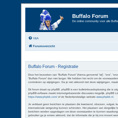
Buffalo Forum
De online community voor alle Buffal
V&A
Forumoverzicht
Buffalo Forum - Registratie
Door het bezoeken van “Buffalo Forum” (hierna genoemd “wij”, “ons”, “onz
“Buffalo Forum” dan niet langer. We hebben het recht om de voorwaarden 
controleren op wijzigingen. Ga je niet akkoord met deze wijzigingen, maak
Dit forum draait op phpBB. phpBB is een bulletinboardoplossing die is uit
phpBB-software maakt internetgebaseerde discussies mogelijk. phpBB Limit
https://www.phpbb.com/
of de Nederlandstalige website
www.phpbb.nl
.
Je verklaart geen berichten te plaatsen die kwetsend, obsceen, vulgair, la
internationale wetgeving kunnen schenden. Het plaatsen van dergelijke be
berichten worden opgeslagen om deze voorwaarden te kunnen waarborgen. Je
gebruiker ga je ermee akkoord, dat de informatie die je bij ons invoert 