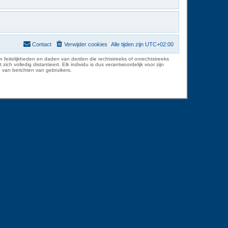
Contact
Verwijder cookies
Alle tijden zijn
UTC+02:00
 feitelijkheden en daden van derden die rechtstreeks of onrechtstreeks
volledig distantieert. Elk individu is dus verantwoordelijk voor zijn
 van berichten van gebruikers.