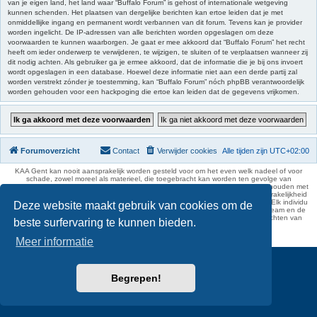
van je eigen land, het land waar “Buffalo Forum” is gehost of internationale wetgeving
kunnen schenden. Het plaatsen van dergelijke berichten kan ertoe leiden dat je met
onmiddellijke ingang en permanent wordt verbannen van dit forum. Tevens kan je provider
worden ingelicht. De IP-adressen van alle berichten worden opgeslagen om deze
voorwaarden te kunnen waarborgen. Je gaat er mee akkoord dat “Buffalo Forum” het recht
heeft om ieder onderwerp te verwijderen, te wijzigen, te sluiten of te verplaatsen wanneer zij
dit nodig achten. Als gebruiker ga je ermee akkoord, dat de informatie die je bij ons invoert
wordt opgeslagen in een database. Hoewel deze informatie niet aan een derde partij zal
worden verstrekt zónder je toestemming, kan “Buffalo Forum” nóch phpBB verantwoordelijk
worden gehouden voor een hackpoging die ertoe kan leiden dat de gegevens vrijkomen.
Forumoverzicht
Contact
Verwijder cookies
Alle tijden zijn
UTC+02:00
KAA Gent kan nooit aansprakelijk worden gesteld voor om het even welk nadeel of voor
schade, zowel moreel als materieel, die toegebracht kan worden ten gevolge van
feitelijkheden en daden van derden die rechtstreeks of onrechtstreeks verband houden met
de gegevens vermeld op de website van KAA Gent. Deze ontheffing van aansprakelijkheid
geldt inzonderheid voor het forum, waarvan KAA Gent zich volledig distantieert. Elk individu
Deze website maakt gebruik van cookies om de
is dus verantwoordelijk voor zijn uitlatingen op het Buffalo Forum. Ook het webteam en de
moderators kunnen niet aansprakelijk gesteld worden voor de inhoud van berichten van
beste surfervaring te kunnen bieden.
gebruikers.
phpBB Two Factor Authentication ©
paul999
Meer informatie
Begrepen!