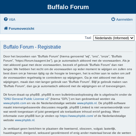
Buffalo Forum
V&A
Aanmelden
Forumoverzicht
Taal:
Buffalo Forum - Registratie
Door het bezoeken van “Buffalo Forum” (hierna genoemd “wij”, “ons”, “onze”, “Buffalo
Forum”, “https://forum.kaagent.be”), ga je automatisch akkoord met de voorwaarden. Als je
niet akkoord gaat met deze voorwaarden, bezoek of gebruik “Buffalo Forum” dan niet
langer. We hebben het recht om de voorwaarden op ieder moment te wijzigen en zullen ons
best doen om je hiervan tijdig op de hoogte te brengen, het is echter aan te raden om zelf
de voorwaarden regelmatig te controleren op wijzigingen. Ga je niet akkoord met deze
wijzigingen, maak dan niet langer gebruik van “Buffalo Forum”. Blijf je gebruik maken van
“Buffalo Forum”, dan ga je automatisch akkoord met de wijzigingen en of toevoegingen.
Dit forum draait op phpBB. phpBB is een bulletinboardoplossing die is uitgebracht onder de
“
GNU General Public License v2
” (hierna “GPL”) en kan gedownload worden via
www.phpbb.com
en via de Nederlandstalige website
www.phpbb.nl
. De phpBB-software
maakt internetgebaseerde discussies mogelijk. phpBB Limited is niet verantwoordelijk voor
wat wordt toegestaan of juist geweigerd als toelaatbare inhoud en/of gedrag. Meer
informatie over phpBB kun je vinden op
https://www.phpbb.com/
of de Nederlandstalige
website
www.phpbb.nl
.
Je verklaart geen berichten te plaatsen die kwetsend, obsceen, vulgair, lasterlijk,
haatdragend, dreigend, seksueel georiënteerd of enig ander materiaal bevat die de wetten