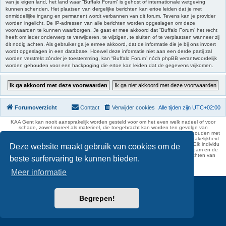
van je eigen land, het land waar “Buffalo Forum” is gehost of internationale wetgeving
kunnen schenden. Het plaatsen van dergelijke berichten kan ertoe leiden dat je met
onmiddellijke ingang en permanent wordt verbannen van dit forum. Tevens kan je provider
worden ingelicht. De IP-adressen van alle berichten worden opgeslagen om deze
voorwaarden te kunnen waarborgen. Je gaat er mee akkoord dat “Buffalo Forum” het recht
heeft om ieder onderwerp te verwijderen, te wijzigen, te sluiten of te verplaatsen wanneer zij
dit nodig achten. Als gebruiker ga je ermee akkoord, dat de informatie die je bij ons invoert
wordt opgeslagen in een database. Hoewel deze informatie niet aan een derde partij zal
worden verstrekt zónder je toestemming, kan “Buffalo Forum” nóch phpBB verantwoordelijk
worden gehouden voor een hackpoging die ertoe kan leiden dat de gegevens vrijkomen.
Forumoverzicht
Contact
Verwijder cookies
Alle tijden zijn
UTC+02:00
KAA Gent kan nooit aansprakelijk worden gesteld voor om het even welk nadeel of voor
schade, zowel moreel als materieel, die toegebracht kan worden ten gevolge van
feitelijkheden en daden van derden die rechtstreeks of onrechtstreeks verband houden met
de gegevens vermeld op de website van KAA Gent. Deze ontheffing van aansprakelijkheid
geldt inzonderheid voor het forum, waarvan KAA Gent zich volledig distantieert. Elk individu
Deze website maakt gebruik van cookies om de
is dus verantwoordelijk voor zijn uitlatingen op het Buffalo Forum. Ook het webteam en de
moderators kunnen niet aansprakelijk gesteld worden voor de inhoud van berichten van
beste surfervaring te kunnen bieden.
gebruikers.
phpBB Two Factor Authentication ©
paul999
Meer informatie
Begrepen!