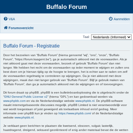
Buffalo Forum
V&A
Aanmelden
Forumoverzicht
Taal:
Buffalo Forum - Registratie
Door het bezoeken van “Buffalo Forum” (hierna genoemd “wij”, “ons”, “onze”, “Buffalo
Forum”, “https://forum.kaagent.be”), ga je automatisch akkoord met de voorwaarden. Als je
niet akkoord gaat met deze voorwaarden, bezoek of gebruik “Buffalo Forum” dan niet
langer. We hebben het recht om de voorwaarden op ieder moment te wijzigen en zullen ons
best doen om je hiervan tijdig op de hoogte te brengen, het is echter aan te raden om zelf
de voorwaarden regelmatig te controleren op wijzigingen. Ga je niet akkoord met deze
wijzigingen, maak dan niet langer gebruik van “Buffalo Forum”. Blijf je gebruik maken van
“Buffalo Forum”, dan ga je automatisch akkoord met de wijzigingen en of toevoegingen.
Dit forum draait op phpBB. phpBB is een bulletinboardoplossing die is uitgebracht onder de
“
GNU General Public License v2
” (hierna “GPL”) en kan gedownload worden via
www.phpbb.com
en via de Nederlandstalige website
www.phpbb.nl
. De phpBB-software
maakt internetgebaseerde discussies mogelijk. phpBB Limited is niet verantwoordelijk voor
wat wordt toegestaan of juist geweigerd als toelaatbare inhoud en/of gedrag. Meer
informatie over phpBB kun je vinden op
https://www.phpbb.com/
of de Nederlandstalige
website
www.phpbb.nl
.
Je verklaart geen berichten te plaatsen die kwetsend, obsceen, vulgair, lasterlijk,
haatdragend, dreigend, seksueel georiënteerd of enig ander materiaal bevat die de wetten