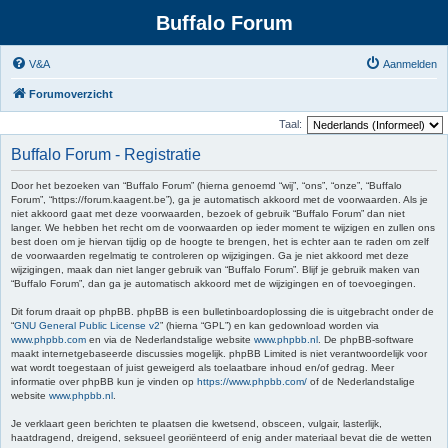
Buffalo Forum
V&A
Aanmelden
Forumoverzicht
Taal:
Buffalo Forum - Registratie
Door het bezoeken van “Buffalo Forum” (hierna genoemd “wij”, “ons”, “onze”, “Buffalo
Forum”, “https://forum.kaagent.be”), ga je automatisch akkoord met de voorwaarden. Als je
niet akkoord gaat met deze voorwaarden, bezoek of gebruik “Buffalo Forum” dan niet
langer. We hebben het recht om de voorwaarden op ieder moment te wijzigen en zullen ons
best doen om je hiervan tijdig op de hoogte te brengen, het is echter aan te raden om zelf
de voorwaarden regelmatig te controleren op wijzigingen. Ga je niet akkoord met deze
wijzigingen, maak dan niet langer gebruik van “Buffalo Forum”. Blijf je gebruik maken van
“Buffalo Forum”, dan ga je automatisch akkoord met de wijzigingen en of toevoegingen.
Dit forum draait op phpBB. phpBB is een bulletinboardoplossing die is uitgebracht onder de
“
GNU General Public License v2
” (hierna “GPL”) en kan gedownload worden via
www.phpbb.com
en via de Nederlandstalige website
www.phpbb.nl
. De phpBB-software
maakt internetgebaseerde discussies mogelijk. phpBB Limited is niet verantwoordelijk voor
wat wordt toegestaan of juist geweigerd als toelaatbare inhoud en/of gedrag. Meer
informatie over phpBB kun je vinden op
https://www.phpbb.com/
of de Nederlandstalige
website
www.phpbb.nl
.
Je verklaart geen berichten te plaatsen die kwetsend, obsceen, vulgair, lasterlijk,
haatdragend, dreigend, seksueel georiënteerd of enig ander materiaal bevat die de wetten