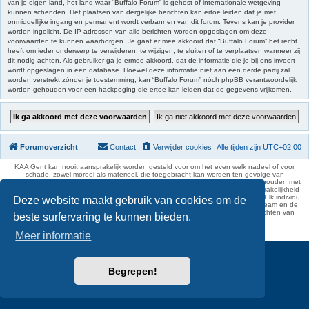
van je eigen land, het land waar “Buffalo Forum” is gehost of internationale wetgeving
kunnen schenden. Het plaatsen van dergelijke berichten kan ertoe leiden dat je met
onmiddellijke ingang en permanent wordt verbannen van dit forum. Tevens kan je provider
worden ingelicht. De IP-adressen van alle berichten worden opgeslagen om deze
voorwaarden te kunnen waarborgen. Je gaat er mee akkoord dat “Buffalo Forum” het recht
heeft om ieder onderwerp te verwijderen, te wijzigen, te sluiten of te verplaatsen wanneer zij
dit nodig achten. Als gebruiker ga je ermee akkoord, dat de informatie die je bij ons invoert
wordt opgeslagen in een database. Hoewel deze informatie niet aan een derde partij zal
worden verstrekt zónder je toestemming, kan “Buffalo Forum” nóch phpBB verantwoordelijk
worden gehouden voor een hackpoging die ertoe kan leiden dat de gegevens vrijkomen.
Forumoverzicht
Contact
Verwijder cookies
Alle tijden zijn
UTC+02:00
KAA Gent kan nooit aansprakelijk worden gesteld voor om het even welk nadeel of voor
schade, zowel moreel als materieel, die toegebracht kan worden ten gevolge van
feitelijkheden en daden van derden die rechtstreeks of onrechtstreeks verband houden met
de gegevens vermeld op de website van KAA Gent. Deze ontheffing van aansprakelijkheid
geldt inzonderheid voor het forum, waarvan KAA Gent zich volledig distantieert. Elk individu
Deze website maakt gebruik van cookies om de
is dus verantwoordelijk voor zijn uitlatingen op het Buffalo Forum. Ook het webteam en de
moderators kunnen niet aansprakelijk gesteld worden voor de inhoud van berichten van
beste surfervaring te kunnen bieden.
gebruikers.
phpBB Two Factor Authentication ©
paul999
Meer informatie
Begrepen!