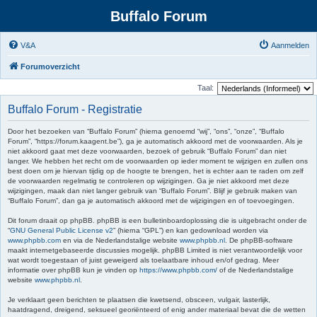
Buffalo Forum
V&A
Aanmelden
Forumoverzicht
Taal:
Buffalo Forum - Registratie
Door het bezoeken van “Buffalo Forum” (hierna genoemd “wij”, “ons”, “onze”, “Buffalo
Forum”, “https://forum.kaagent.be”), ga je automatisch akkoord met de voorwaarden. Als je
niet akkoord gaat met deze voorwaarden, bezoek of gebruik “Buffalo Forum” dan niet
langer. We hebben het recht om de voorwaarden op ieder moment te wijzigen en zullen ons
best doen om je hiervan tijdig op de hoogte te brengen, het is echter aan te raden om zelf
de voorwaarden regelmatig te controleren op wijzigingen. Ga je niet akkoord met deze
wijzigingen, maak dan niet langer gebruik van “Buffalo Forum”. Blijf je gebruik maken van
“Buffalo Forum”, dan ga je automatisch akkoord met de wijzigingen en of toevoegingen.
Dit forum draait op phpBB. phpBB is een bulletinboardoplossing die is uitgebracht onder de
“
GNU General Public License v2
” (hierna “GPL”) en kan gedownload worden via
www.phpbb.com
en via de Nederlandstalige website
www.phpbb.nl
. De phpBB-software
maakt internetgebaseerde discussies mogelijk. phpBB Limited is niet verantwoordelijk voor
wat wordt toegestaan of juist geweigerd als toelaatbare inhoud en/of gedrag. Meer
informatie over phpBB kun je vinden op
https://www.phpbb.com/
of de Nederlandstalige
website
www.phpbb.nl
.
Je verklaart geen berichten te plaatsen die kwetsend, obsceen, vulgair, lasterlijk,
haatdragend, dreigend, seksueel georiënteerd of enig ander materiaal bevat die de wetten