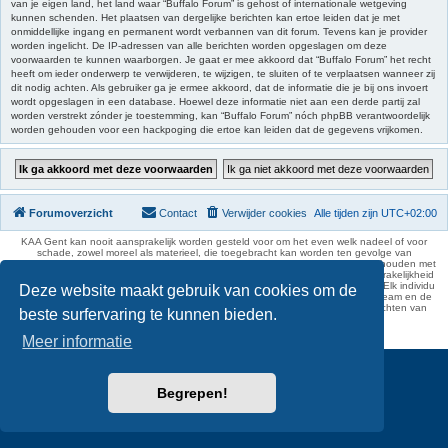
van je eigen land, het land waar “Buffalo Forum” is gehost of internationale wetgeving
kunnen schenden. Het plaatsen van dergelijke berichten kan ertoe leiden dat je met
onmiddellijke ingang en permanent wordt verbannen van dit forum. Tevens kan je provider
worden ingelicht. De IP-adressen van alle berichten worden opgeslagen om deze
voorwaarden te kunnen waarborgen. Je gaat er mee akkoord dat “Buffalo Forum” het recht
heeft om ieder onderwerp te verwijderen, te wijzigen, te sluiten of te verplaatsen wanneer zij
dit nodig achten. Als gebruiker ga je ermee akkoord, dat de informatie die je bij ons invoert
wordt opgeslagen in een database. Hoewel deze informatie niet aan een derde partij zal
worden verstrekt zónder je toestemming, kan “Buffalo Forum” nóch phpBB verantwoordelijk
worden gehouden voor een hackpoging die ertoe kan leiden dat de gegevens vrijkomen.
Forumoverzicht
Contact
Verwijder cookies
Alle tijden zijn
UTC+02:00
KAA Gent kan nooit aansprakelijk worden gesteld voor om het even welk nadeel of voor
schade, zowel moreel als materieel, die toegebracht kan worden ten gevolge van
feitelijkheden en daden van derden die rechtstreeks of onrechtstreeks verband houden met
de gegevens vermeld op de website van KAA Gent. Deze ontheffing van aansprakelijkheid
geldt inzonderheid voor het forum, waarvan KAA Gent zich volledig distantieert. Elk individu
Deze website maakt gebruik van cookies om de
is dus verantwoordelijk voor zijn uitlatingen op het Buffalo Forum. Ook het webteam en de
moderators kunnen niet aansprakelijk gesteld worden voor de inhoud van berichten van
beste surfervaring te kunnen bieden.
gebruikers.
phpBB Two Factor Authentication ©
paul999
Meer informatie
Begrepen!