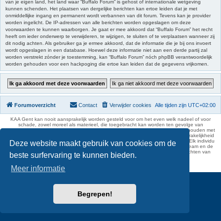
van je eigen land, het land waar “Buffalo Forum” is gehost of internationale wetgeving
kunnen schenden. Het plaatsen van dergelijke berichten kan ertoe leiden dat je met
onmiddellijke ingang en permanent wordt verbannen van dit forum. Tevens kan je provider
worden ingelicht. De IP-adressen van alle berichten worden opgeslagen om deze
voorwaarden te kunnen waarborgen. Je gaat er mee akkoord dat “Buffalo Forum” het recht
heeft om ieder onderwerp te verwijderen, te wijzigen, te sluiten of te verplaatsen wanneer zij
dit nodig achten. Als gebruiker ga je ermee akkoord, dat de informatie die je bij ons invoert
wordt opgeslagen in een database. Hoewel deze informatie niet aan een derde partij zal
worden verstrekt zónder je toestemming, kan “Buffalo Forum” nóch phpBB verantwoordelijk
worden gehouden voor een hackpoging die ertoe kan leiden dat de gegevens vrijkomen.
Forumoverzicht
Contact
Verwijder cookies
Alle tijden zijn
UTC+02:00
KAA Gent kan nooit aansprakelijk worden gesteld voor om het even welk nadeel of voor
schade, zowel moreel als materieel, die toegebracht kan worden ten gevolge van
feitelijkheden en daden van derden die rechtstreeks of onrechtstreeks verband houden met
de gegevens vermeld op de website van KAA Gent. Deze ontheffing van aansprakelijkheid
geldt inzonderheid voor het forum, waarvan KAA Gent zich volledig distantieert. Elk individu
Deze website maakt gebruik van cookies om de
is dus verantwoordelijk voor zijn uitlatingen op het Buffalo Forum. Ook het webteam en de
moderators kunnen niet aansprakelijk gesteld worden voor de inhoud van berichten van
beste surfervaring te kunnen bieden.
gebruikers.
phpBB Two Factor Authentication ©
paul999
Meer informatie
Begrepen!