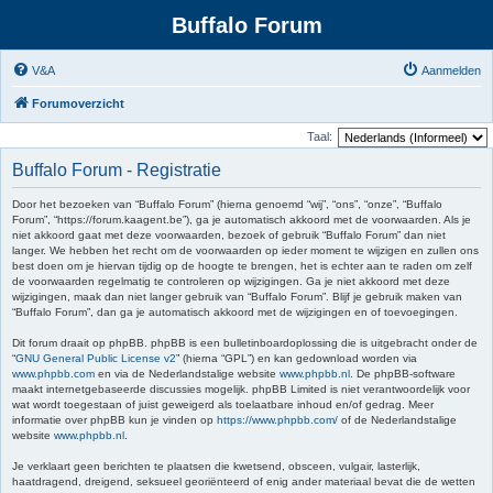
Buffalo Forum
V&A
Aanmelden
Forumoverzicht
Taal:
Buffalo Forum - Registratie
Door het bezoeken van “Buffalo Forum” (hierna genoemd “wij”, “ons”, “onze”, “Buffalo
Forum”, “https://forum.kaagent.be”), ga je automatisch akkoord met de voorwaarden. Als je
niet akkoord gaat met deze voorwaarden, bezoek of gebruik “Buffalo Forum” dan niet
langer. We hebben het recht om de voorwaarden op ieder moment te wijzigen en zullen ons
best doen om je hiervan tijdig op de hoogte te brengen, het is echter aan te raden om zelf
de voorwaarden regelmatig te controleren op wijzigingen. Ga je niet akkoord met deze
wijzigingen, maak dan niet langer gebruik van “Buffalo Forum”. Blijf je gebruik maken van
“Buffalo Forum”, dan ga je automatisch akkoord met de wijzigingen en of toevoegingen.
Dit forum draait op phpBB. phpBB is een bulletinboardoplossing die is uitgebracht onder de
“
GNU General Public License v2
” (hierna “GPL”) en kan gedownload worden via
www.phpbb.com
en via de Nederlandstalige website
www.phpbb.nl
. De phpBB-software
maakt internetgebaseerde discussies mogelijk. phpBB Limited is niet verantwoordelijk voor
wat wordt toegestaan of juist geweigerd als toelaatbare inhoud en/of gedrag. Meer
informatie over phpBB kun je vinden op
https://www.phpbb.com/
of de Nederlandstalige
website
www.phpbb.nl
.
Je verklaart geen berichten te plaatsen die kwetsend, obsceen, vulgair, lasterlijk,
haatdragend, dreigend, seksueel georiënteerd of enig ander materiaal bevat die de wetten