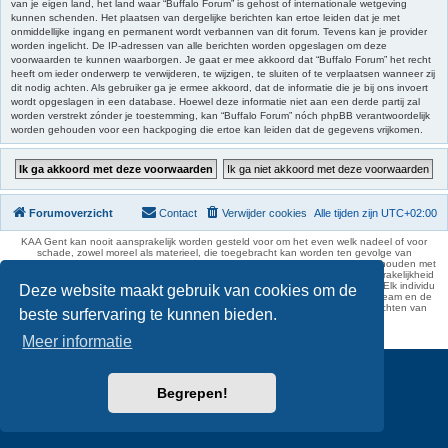
van je eigen land, het land waar “Buffalo Forum” is gehost of internationale wetgeving
kunnen schenden. Het plaatsen van dergelijke berichten kan ertoe leiden dat je met
onmiddellijke ingang en permanent wordt verbannen van dit forum. Tevens kan je provider
worden ingelicht. De IP-adressen van alle berichten worden opgeslagen om deze
voorwaarden te kunnen waarborgen. Je gaat er mee akkoord dat “Buffalo Forum” het recht
heeft om ieder onderwerp te verwijderen, te wijzigen, te sluiten of te verplaatsen wanneer zij
dit nodig achten. Als gebruiker ga je ermee akkoord, dat de informatie die je bij ons invoert
wordt opgeslagen in een database. Hoewel deze informatie niet aan een derde partij zal
worden verstrekt zónder je toestemming, kan “Buffalo Forum” nóch phpBB verantwoordelijk
worden gehouden voor een hackpoging die ertoe kan leiden dat de gegevens vrijkomen.
Forumoverzicht
Contact
Verwijder cookies
Alle tijden zijn
UTC+02:00
KAA Gent kan nooit aansprakelijk worden gesteld voor om het even welk nadeel of voor
schade, zowel moreel als materieel, die toegebracht kan worden ten gevolge van
feitelijkheden en daden van derden die rechtstreeks of onrechtstreeks verband houden met
de gegevens vermeld op de website van KAA Gent. Deze ontheffing van aansprakelijkheid
geldt inzonderheid voor het forum, waarvan KAA Gent zich volledig distantieert. Elk individu
Deze website maakt gebruik van cookies om de
is dus verantwoordelijk voor zijn uitlatingen op het Buffalo Forum. Ook het webteam en de
moderators kunnen niet aansprakelijk gesteld worden voor de inhoud van berichten van
beste surfervaring te kunnen bieden.
gebruikers.
phpBB Two Factor Authentication ©
paul999
Meer informatie
Begrepen!