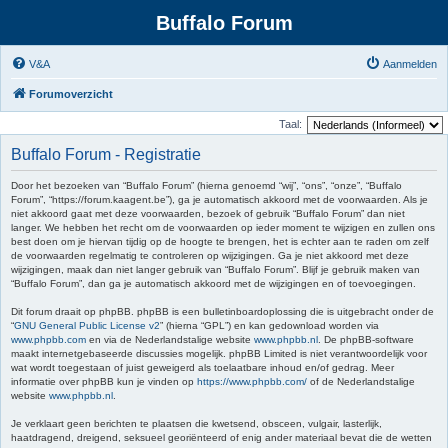
Buffalo Forum
V&A
Aanmelden
Forumoverzicht
Taal:
Buffalo Forum - Registratie
Door het bezoeken van “Buffalo Forum” (hierna genoemd “wij”, “ons”, “onze”, “Buffalo
Forum”, “https://forum.kaagent.be”), ga je automatisch akkoord met de voorwaarden. Als je
niet akkoord gaat met deze voorwaarden, bezoek of gebruik “Buffalo Forum” dan niet
langer. We hebben het recht om de voorwaarden op ieder moment te wijzigen en zullen ons
best doen om je hiervan tijdig op de hoogte te brengen, het is echter aan te raden om zelf
de voorwaarden regelmatig te controleren op wijzigingen. Ga je niet akkoord met deze
wijzigingen, maak dan niet langer gebruik van “Buffalo Forum”. Blijf je gebruik maken van
“Buffalo Forum”, dan ga je automatisch akkoord met de wijzigingen en of toevoegingen.
Dit forum draait op phpBB. phpBB is een bulletinboardoplossing die is uitgebracht onder de
“
GNU General Public License v2
” (hierna “GPL”) en kan gedownload worden via
www.phpbb.com
en via de Nederlandstalige website
www.phpbb.nl
. De phpBB-software
maakt internetgebaseerde discussies mogelijk. phpBB Limited is niet verantwoordelijk voor
wat wordt toegestaan of juist geweigerd als toelaatbare inhoud en/of gedrag. Meer
informatie over phpBB kun je vinden op
https://www.phpbb.com/
of de Nederlandstalige
website
www.phpbb.nl
.
Je verklaart geen berichten te plaatsen die kwetsend, obsceen, vulgair, lasterlijk,
haatdragend, dreigend, seksueel georiënteerd of enig ander materiaal bevat die de wetten