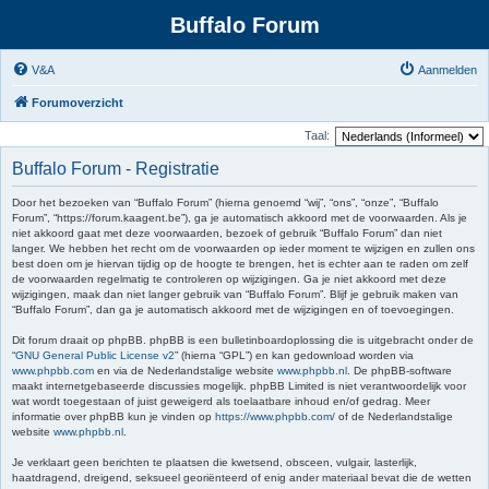
Buffalo Forum
V&A
Aanmelden
Forumoverzicht
Taal:
Buffalo Forum - Registratie
Door het bezoeken van “Buffalo Forum” (hierna genoemd “wij”, “ons”, “onze”, “Buffalo
Forum”, “https://forum.kaagent.be”), ga je automatisch akkoord met de voorwaarden. Als je
niet akkoord gaat met deze voorwaarden, bezoek of gebruik “Buffalo Forum” dan niet
langer. We hebben het recht om de voorwaarden op ieder moment te wijzigen en zullen ons
best doen om je hiervan tijdig op de hoogte te brengen, het is echter aan te raden om zelf
de voorwaarden regelmatig te controleren op wijzigingen. Ga je niet akkoord met deze
wijzigingen, maak dan niet langer gebruik van “Buffalo Forum”. Blijf je gebruik maken van
“Buffalo Forum”, dan ga je automatisch akkoord met de wijzigingen en of toevoegingen.
Dit forum draait op phpBB. phpBB is een bulletinboardoplossing die is uitgebracht onder de
“
GNU General Public License v2
” (hierna “GPL”) en kan gedownload worden via
www.phpbb.com
en via de Nederlandstalige website
www.phpbb.nl
. De phpBB-software
maakt internetgebaseerde discussies mogelijk. phpBB Limited is niet verantwoordelijk voor
wat wordt toegestaan of juist geweigerd als toelaatbare inhoud en/of gedrag. Meer
informatie over phpBB kun je vinden op
https://www.phpbb.com/
of de Nederlandstalige
website
www.phpbb.nl
.
Je verklaart geen berichten te plaatsen die kwetsend, obsceen, vulgair, lasterlijk,
haatdragend, dreigend, seksueel georiënteerd of enig ander materiaal bevat die de wetten