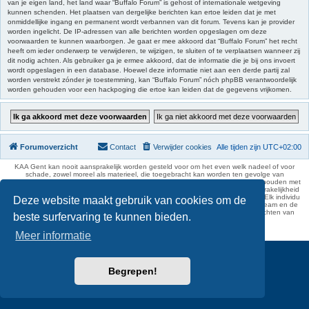
van je eigen land, het land waar “Buffalo Forum” is gehost of internationale wetgeving
kunnen schenden. Het plaatsen van dergelijke berichten kan ertoe leiden dat je met
onmiddellijke ingang en permanent wordt verbannen van dit forum. Tevens kan je provider
worden ingelicht. De IP-adressen van alle berichten worden opgeslagen om deze
voorwaarden te kunnen waarborgen. Je gaat er mee akkoord dat “Buffalo Forum” het recht
heeft om ieder onderwerp te verwijderen, te wijzigen, te sluiten of te verplaatsen wanneer zij
dit nodig achten. Als gebruiker ga je ermee akkoord, dat de informatie die je bij ons invoert
wordt opgeslagen in een database. Hoewel deze informatie niet aan een derde partij zal
worden verstrekt zónder je toestemming, kan “Buffalo Forum” nóch phpBB verantwoordelijk
worden gehouden voor een hackpoging die ertoe kan leiden dat de gegevens vrijkomen.
Forumoverzicht
Contact
Verwijder cookies
Alle tijden zijn
UTC+02:00
KAA Gent kan nooit aansprakelijk worden gesteld voor om het even welk nadeel of voor
schade, zowel moreel als materieel, die toegebracht kan worden ten gevolge van
feitelijkheden en daden van derden die rechtstreeks of onrechtstreeks verband houden met
de gegevens vermeld op de website van KAA Gent. Deze ontheffing van aansprakelijkheid
geldt inzonderheid voor het forum, waarvan KAA Gent zich volledig distantieert. Elk individu
Deze website maakt gebruik van cookies om de
is dus verantwoordelijk voor zijn uitlatingen op het Buffalo Forum. Ook het webteam en de
moderators kunnen niet aansprakelijk gesteld worden voor de inhoud van berichten van
beste surfervaring te kunnen bieden.
gebruikers.
phpBB Two Factor Authentication ©
paul999
Meer informatie
Begrepen!