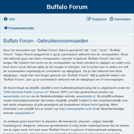
Buffalo Forum
V&A
Registreer
Aanmelden
Forumoverzicht
Buffalo Forum - Gebruikersvoorwaarden
Door het bezoeken van “Buffalo Forum” (hierna genoemd “wij”, “ons”, “onze”, “Buffalo
Forum”, “https://forum.kaagent.be”), ga je automatisch akkoord met de voorwaarden. Als je
niet akkoord gaat met deze voorwaarden, bezoek of gebruik “Buffalo Forum” dan niet
langer. We hebben het recht om de voorwaarden op ieder moment te wijzigen en zullen ons
best doen om je hiervan tijdig op de hoogte te brengen, het is echter aan te raden om zelf
de voorwaarden regelmatig te controleren op wijzigingen. Ga je niet akkoord met deze
wijzigingen, maak dan niet langer gebruik van “Buffalo Forum”. Blijf je gebruik maken van
“Buffalo Forum”, dan ga je automatisch akkoord met de wijzigingen en of toevoegingen.
Dit forum draait op phpBB. phpBB is een bulletinboardoplossing die is uitgebracht onder de
“
GNU General Public License v2
” (hierna “GPL”) en kan gedownload worden via
www.phpbb.com
en via de Nederlandstalige website
www.phpbb.nl
. De phpBB-software
maakt internetgebaseerde discussies mogelijk. phpBB Limited is niet verantwoordelijk voor
wat wordt toegestaan of juist geweigerd als toelaatbare inhoud en/of gedrag. Meer
informatie over phpBB kun je vinden op
https://www.phpbb.com/
of de Nederlandstalige
website
www.phpbb.nl
.
Je verklaart geen berichten te plaatsen die kwetsend, obsceen, vulgair, lasterlijk,
haatdragend, dreigend, seksueel georiënteerd of enig ander materiaal bevat die de wetten
van je eigen land, het land waar “Buffalo Forum” is gehost of internationale wetgeving
kunnen schenden. Het plaatsen van dergelijke berichten kan ertoe leiden dat je met