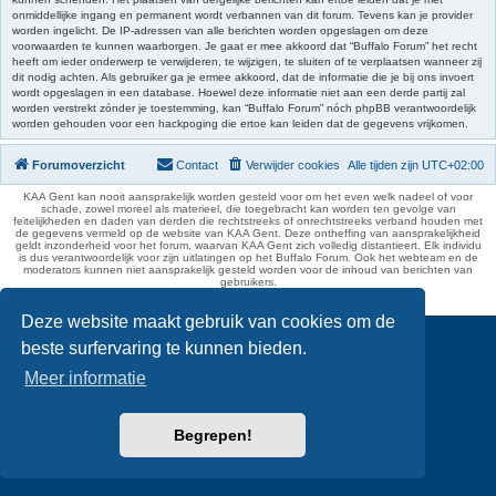
onmiddellijke ingang en permanent wordt verbannen van dit forum. Tevens kan je provider
worden ingelicht. De IP-adressen van alle berichten worden opgeslagen om deze
voorwaarden te kunnen waarborgen. Je gaat er mee akkoord dat “Buffalo Forum” het recht
heeft om ieder onderwerp te verwijderen, te wijzigen, te sluiten of te verplaatsen wanneer zij
dit nodig achten. Als gebruiker ga je ermee akkoord, dat de informatie die je bij ons invoert
wordt opgeslagen in een database. Hoewel deze informatie niet aan een derde partij zal
worden verstrekt zónder je toestemming, kan “Buffalo Forum” nóch phpBB verantwoordelijk
worden gehouden voor een hackpoging die ertoe kan leiden dat de gegevens vrijkomen.
Forumoverzicht
Contact
Verwijder cookies
Alle tijden zijn
UTC+02:00
KAA Gent kan nooit aansprakelijk worden gesteld voor om het even welk nadeel of voor
schade, zowel moreel als materieel, die toegebracht kan worden ten gevolge van
feitelijkheden en daden van derden die rechtstreeks of onrechtstreeks verband houden met
de gegevens vermeld op de website van KAA Gent. Deze ontheffing van aansprakelijkheid
geldt inzonderheid voor het forum, waarvan KAA Gent zich volledig distantieert. Elk individu
is dus verantwoordelijk voor zijn uitlatingen op het Buffalo Forum. Ook het webteam en de
moderators kunnen niet aansprakelijk gesteld worden voor de inhoud van berichten van
gebruikers.
phpBB Two Factor Authentication ©
paul999
Deze website maakt gebruik van cookies om de
beste surfervaring te kunnen bieden.
Meer informatie
Begrepen!