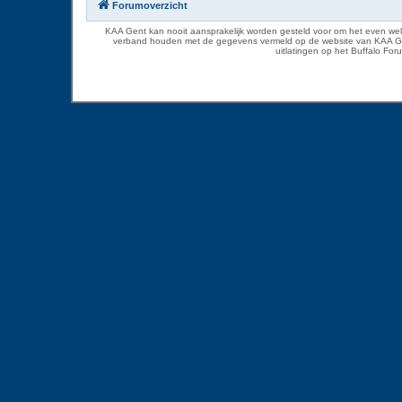
Forumoverzicht
KAA Gent kan nooit aansprakelijk worden gesteld voor om het even welk
verband houden met de gegevens vermeld op de website van KAA Gent. D
uitlatingen op het Buffalo Fo