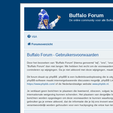
Buffalo Forum
De online community voor alle Buffal
V&A
Forumoverzicht
Buffalo Forum - Gebruikersvoorwaarden
Door het bezoeken van “Buffalo Forum” (hierna genoemd “wij”, “ons”, “onz
“Buffalo Forum” dan niet langer. We hebben het recht om de voorwaarden 
controleren op wijzigingen. Ga je niet akkoord met deze wijzigingen, maak
Dit forum draait op phpBB. phpBB is een bulletinboardoplossing die is uit
phpBB-software maakt internetgebaseerde discussies mogelijk. phpBB Limit
https://www.phpbb.com/
of de Nederlandstalige website
www.phpbb.nl
.
Je verklaart geen berichten te plaatsen die kwetsend, obsceen, vulgair, la
internationale wetgeving kunnen schenden. Het plaatsen van dergelijke be
berichten worden opgeslagen om deze voorwaarden te kunnen waarborgen. Je
gebruiker ga je ermee akkoord, dat de informatie die je bij ons invoert 
verantwoordelijk worden gehouden voor een hackpoging die ertoe kan le