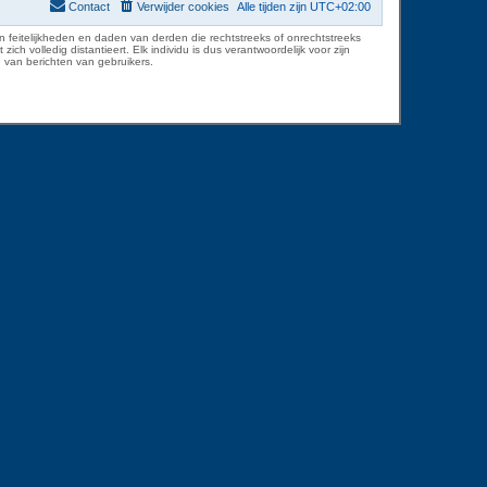
Contact
Verwijder cookies
Alle tijden zijn
UTC+02:00
 feitelijkheden en daden van derden die rechtstreeks of onrechtstreeks
volledig distantieert. Elk individu is dus verantwoordelijk voor zijn
 van berichten van gebruikers.