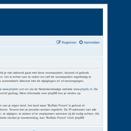
Registreer
Aanmelden
 Als je niet akkoord gaat met deze voorwaarden, bezoek of gebruik
n, het is echter aan te raden om zelf de voorwaarden regelmatig te
 je automatisch akkoord met de wijzigingen en of toevoegingen.
ia
www.phpbb.com
en via de Nederlandstalige website
www.phpbb.nl
. De
d en/of gedrag. Meer informatie over phpBB kun je vinden op
n van je eigen land, het land waar “Buffalo Forum” is gehost of
orum. Tevens kan je provider worden ingelicht. De IP-adressen van alle
wijzigen, te sluiten of te verplaatsen wanneer zij dit nodig achten. Als
erstrekt zónder je toestemming, kan “Buffalo Forum” nóch phpBB