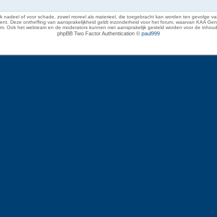
 nadeel of voor schade, zowel moreel als materieel, die toegebracht kan worden ten gevolge van
eze ontheffing van aansprakelijkheid geldt inzonderheid voor het forum, waarvan KAA Gent zich 
rum. Ook het webteam en de moderators kunnen niet aansprakelijk gesteld worden voor de inhoud
phpBB Two Factor Authentication ©
paul999