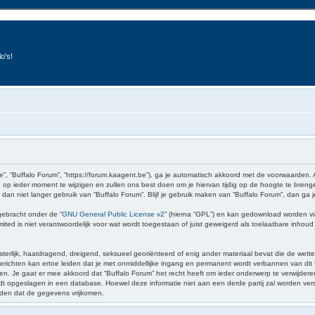
o's!
e”, “Buffalo Forum”, “https://forum.kaagent.be”), ga je automatisch akkoord met de voorwaarden.
op ieder moment te wijzigen en zullen ons best doen om je hiervan tijdig op de hoogte te brenge
 dan niet langer gebruik van “Buffalo Forum”. Blijf je gebruik maken van “Buffalo Forum”, dan ga
gebracht onder de “
GNU General Public License v2
” (hierna “GPL”) en kan gedownload worden v
ed is niet verantwoordelijk voor wat wordt toegestaan of juist geweigerd als toelaatbare inhou
sterlijk, haatdragend, dreigend, seksueel georiënteerd of enig ander materiaal bevat die de wette
richten kan ertoe leiden dat je met onmiddellijke ingang en permanent wordt verbannen van dit f
 gaat er mee akkoord dat “Buffalo Forum” het recht heeft om ieder onderwerp te verwijderen, te 
wordt opgeslagen in een database. Hoewel deze informatie niet aan een derde partij zal worden v
iden dat de gegevens vrijkomen.