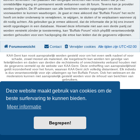
onmiddellijke ingang en permanent wordt verbannen van dit forum. Tevens kan je provider
worden ingelicht. De IP-adressen van alle berichten worden opgeslagen om deze
voorwaarden te kunnen waarborgen. Je gaat er mee akkoord dat “Buffalo Forum” het recht
heeft om ieder onderwerp te verwijderen, te wijzigen, te sluiten of te verplaatsen wanneer zij
dit nodig achten. Als gebruiker ga je ermee akkoord, dat de informatie die je bij ons invoert
wordt opgeslagen in een database. Hoewel deze informatie niet aan een derde partij zal
worden verstrekt zónder je toestemming, kan “Buffalo Forum” nóch phpBB verantwoordelijk
worden gehouden voor een hackpoging die ertoe kan leiden dat de gegevens vrijkomen.
Forumoverzicht
Contact
Verwijder cookies
Alle tijden zijn
UTC+02:00
KAA Gent kan nooit aansprakelijk worden gesteld voor om het even welk nadeel of voor
schade, zowel moreel als materieel, die toegebracht kan worden ten gevolge van
feitelijkheden en daden van derden die rechtstreeks of onrechtstreeks verband houden met
de gegevens vermeld op de website van KAA Gent. Deze ontheffing van aansprakelijkheid
geldt inzonderheid voor het forum, waarvan KAA Gent zich volledig distantieert. Elk individu
is dus verantwoordelijk voor zijn uitlatingen op het Buffalo Forum. Ook het webteam en de
moderators kunnen niet aansprakelijk gesteld worden voor de inhoud van berichten van
gebruikers.
phpBB Two Factor Authentication ©
paul999
Deze website maakt gebruik van cookies om de
beste surfervaring te kunnen bieden.
Meer informatie
Begrepen!