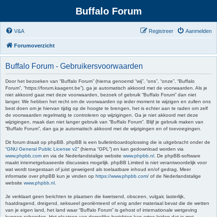
Buffalo Forum
V&A
Registreer
Aanmelden
Forumoverzicht
Buffalo Forum - Gebruikersvoorwaarden
Door het bezoeken van “Buffalo Forum” (hierna genoemd “wij”, “ons”, “onze”, “Buffalo
Forum”, “https://forum.kaagent.be”), ga je automatisch akkoord met de voorwaarden. Als je
niet akkoord gaat met deze voorwaarden, bezoek of gebruik “Buffalo Forum” dan niet
langer. We hebben het recht om de voorwaarden op ieder moment te wijzigen en zullen ons
best doen om je hiervan tijdig op de hoogte te brengen, het is echter aan te raden om zelf
de voorwaarden regelmatig te controleren op wijzigingen. Ga je niet akkoord met deze
wijzigingen, maak dan niet langer gebruik van “Buffalo Forum”. Blijf je gebruik maken van
“Buffalo Forum”, dan ga je automatisch akkoord met de wijzigingen en of toevoegingen.
Dit forum draait op phpBB. phpBB is een bulletinboardoplossing die is uitgebracht onder de
“
GNU General Public License v2
” (hierna “GPL”) en kan gedownload worden via
www.phpbb.com
en via de Nederlandstalige website
www.phpbb.nl
. De phpBB-software
maakt internetgebaseerde discussies mogelijk. phpBB Limited is niet verantwoordelijk voor
wat wordt toegestaan of juist geweigerd als toelaatbare inhoud en/of gedrag. Meer
informatie over phpBB kun je vinden op
https://www.phpbb.com/
of de Nederlandstalige
website
www.phpbb.nl
.
Je verklaart geen berichten te plaatsen die kwetsend, obsceen, vulgair, lasterlijk,
haatdragend, dreigend, seksueel georiënteerd of enig ander materiaal bevat die de wetten
van je eigen land, het land waar “Buffalo Forum” is gehost of internationale wetgeving
kunnen schenden. Het plaatsen van dergelijke berichten kan ertoe leiden dat je met