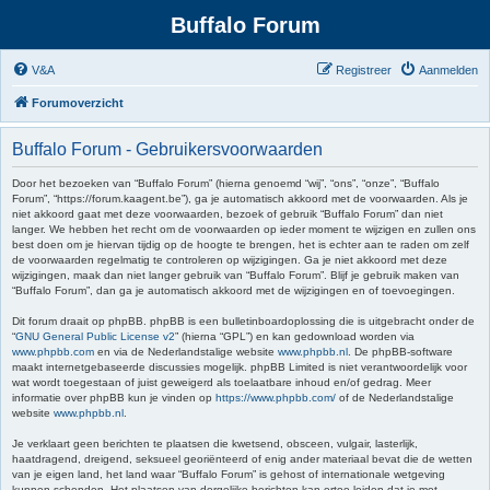
Buffalo Forum
V&A
Registreer
Aanmelden
Forumoverzicht
Buffalo Forum - Gebruikersvoorwaarden
Door het bezoeken van “Buffalo Forum” (hierna genoemd “wij”, “ons”, “onze”, “Buffalo
Forum”, “https://forum.kaagent.be”), ga je automatisch akkoord met de voorwaarden. Als je
niet akkoord gaat met deze voorwaarden, bezoek of gebruik “Buffalo Forum” dan niet
langer. We hebben het recht om de voorwaarden op ieder moment te wijzigen en zullen ons
best doen om je hiervan tijdig op de hoogte te brengen, het is echter aan te raden om zelf
de voorwaarden regelmatig te controleren op wijzigingen. Ga je niet akkoord met deze
wijzigingen, maak dan niet langer gebruik van “Buffalo Forum”. Blijf je gebruik maken van
“Buffalo Forum”, dan ga je automatisch akkoord met de wijzigingen en of toevoegingen.
Dit forum draait op phpBB. phpBB is een bulletinboardoplossing die is uitgebracht onder de
“
GNU General Public License v2
” (hierna “GPL”) en kan gedownload worden via
www.phpbb.com
en via de Nederlandstalige website
www.phpbb.nl
. De phpBB-software
maakt internetgebaseerde discussies mogelijk. phpBB Limited is niet verantwoordelijk voor
wat wordt toegestaan of juist geweigerd als toelaatbare inhoud en/of gedrag. Meer
informatie over phpBB kun je vinden op
https://www.phpbb.com/
of de Nederlandstalige
website
www.phpbb.nl
.
Je verklaart geen berichten te plaatsen die kwetsend, obsceen, vulgair, lasterlijk,
haatdragend, dreigend, seksueel georiënteerd of enig ander materiaal bevat die de wetten
van je eigen land, het land waar “Buffalo Forum” is gehost of internationale wetgeving
kunnen schenden. Het plaatsen van dergelijke berichten kan ertoe leiden dat je met