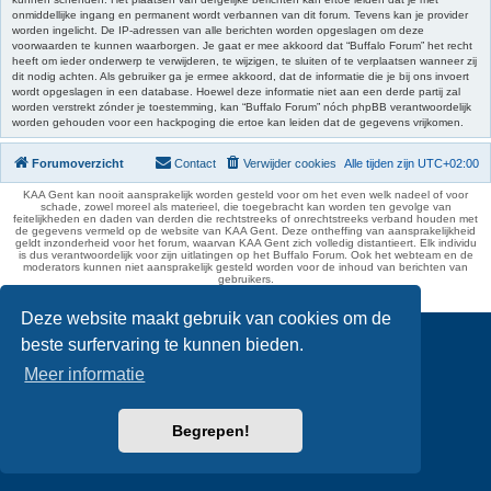
onmiddellijke ingang en permanent wordt verbannen van dit forum. Tevens kan je provider
worden ingelicht. De IP-adressen van alle berichten worden opgeslagen om deze
voorwaarden te kunnen waarborgen. Je gaat er mee akkoord dat “Buffalo Forum” het recht
heeft om ieder onderwerp te verwijderen, te wijzigen, te sluiten of te verplaatsen wanneer zij
dit nodig achten. Als gebruiker ga je ermee akkoord, dat de informatie die je bij ons invoert
wordt opgeslagen in een database. Hoewel deze informatie niet aan een derde partij zal
worden verstrekt zónder je toestemming, kan “Buffalo Forum” nóch phpBB verantwoordelijk
worden gehouden voor een hackpoging die ertoe kan leiden dat de gegevens vrijkomen.
Forumoverzicht
Contact
Verwijder cookies
Alle tijden zijn
UTC+02:00
KAA Gent kan nooit aansprakelijk worden gesteld voor om het even welk nadeel of voor
schade, zowel moreel als materieel, die toegebracht kan worden ten gevolge van
feitelijkheden en daden van derden die rechtstreeks of onrechtstreeks verband houden met
de gegevens vermeld op de website van KAA Gent. Deze ontheffing van aansprakelijkheid
geldt inzonderheid voor het forum, waarvan KAA Gent zich volledig distantieert. Elk individu
is dus verantwoordelijk voor zijn uitlatingen op het Buffalo Forum. Ook het webteam en de
moderators kunnen niet aansprakelijk gesteld worden voor de inhoud van berichten van
gebruikers.
phpBB Two Factor Authentication ©
paul999
Deze website maakt gebruik van cookies om de
beste surfervaring te kunnen bieden.
Meer informatie
Begrepen!