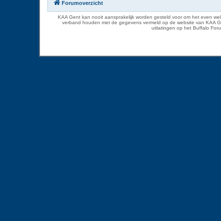
Forumoverzicht
KAA Gent kan nooit aansprakelijk worden gesteld voor om het even welk
verband houden met de gegevens vermeld op de website van KAA Gent. D
uitlatingen op het Buffalo Fo