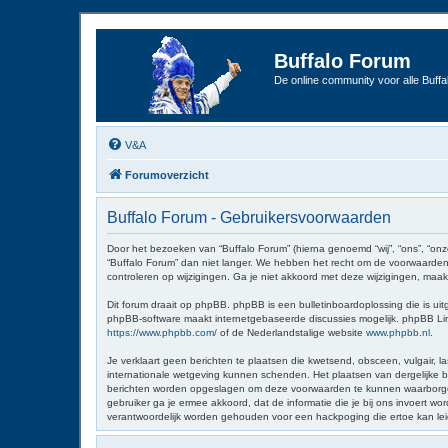
Buffalo Forum
De online community voor alle Buffal
V&A
Forumoverzicht
Buffalo Forum - Gebruikersvoorwaarden
Door het bezoeken van “Buffalo Forum” (hierna genoemd “wij”, “ons”, “onz
“Buffalo Forum” dan niet langer. We hebben het recht om de voorwaarden 
controleren op wijzigingen. Ga je niet akkoord met deze wijzigingen, maak
Dit forum draait op phpBB. phpBB is een bulletinboardoplossing die is uit
phpBB-software maakt internetgebaseerde discussies mogelijk. phpBB Limit
https://www.phpbb.com/
of de Nederlandstalige website
www.phpbb.nl
.
Je verklaart geen berichten te plaatsen die kwetsend, obsceen, vulgair, la
internationale wetgeving kunnen schenden. Het plaatsen van dergelijke be
berichten worden opgeslagen om deze voorwaarden te kunnen waarborgen. Je
gebruiker ga je ermee akkoord, dat de informatie die je bij ons invoert 
verantwoordelijk worden gehouden voor een hackpoging die ertoe kan le