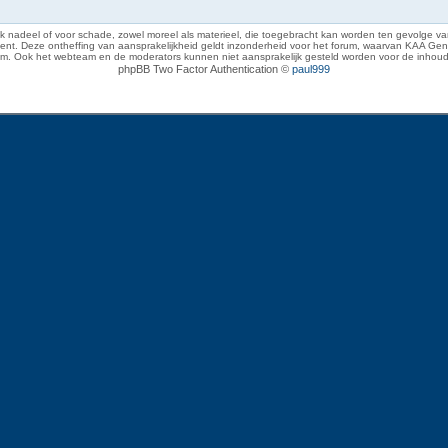
 nadeel of voor schade, zowel moreel als materieel, die toegebracht kan worden ten gevolge van
eze ontheffing van aansprakelijkheid geldt inzonderheid voor het forum, waarvan KAA Gent zich 
rum. Ook het webteam en de moderators kunnen niet aansprakelijk gesteld worden voor de inhoud
phpBB Two Factor Authentication ©
paul999