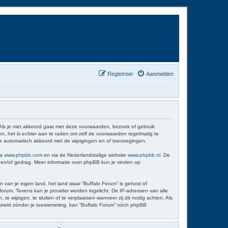
Registreer
Aanmelden
 Als je niet akkoord gaat met deze voorwaarden, bezoek of gebruik
n, het is echter aan te raden om zelf de voorwaarden regelmatig te
 je automatisch akkoord met de wijzigingen en of toevoegingen.
ia
www.phpbb.com
en via de Nederlandstalige website
www.phpbb.nl
. De
d en/of gedrag. Meer informatie over phpBB kun je vinden op
n van je eigen land, het land waar “Buffalo Forum” is gehost of
orum. Tevens kan je provider worden ingelicht. De IP-adressen van alle
wijzigen, te sluiten of te verplaatsen wanneer zij dit nodig achten. Als
erstrekt zónder je toestemming, kan “Buffalo Forum” nóch phpBB