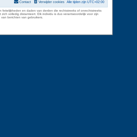
Contact
Verwijder cookies
Alle tijden zijn
UTC+02:00
 feitelijkheden en daden van derden die rechtstreeks of onrechtstreeks
volledig distantieert. Elk individu is dus verantwoordelijk voor zijn
 van berichten van gebruikers.