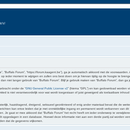
o's!
e”, “Buffalo Forum”, “https://forum.kaagent.be”), ga je automatisch akkoord met de voorwaarden.
op ieder moment te wijzigen en zullen ons best doen om je hiervan tijdig op de hoogte te brenge
 dan niet langer gebruik van “Buffalo Forum”. Blijf je gebruik maken van “Buffalo Forum”, dan ga
gebracht onder de “
GNU General Public License v2
” (hierna “GPL”) en kan gedownload worden v
ed is niet verantwoordelijk voor wat wordt toegestaan of juist geweigerd als toelaatbare inhou
sterlijk, haatdragend, dreigend, seksueel georiënteerd of enig ander materiaal bevat die de wette
richten kan ertoe leiden dat je met onmiddellijke ingang en permanent wordt verbannen van dit f
 gaat er mee akkoord dat “Buffalo Forum” het recht heeft om ieder onderwerp te verwijderen, te 
wordt opgeslagen in een database. Hoewel deze informatie niet aan een derde partij zal worden v
iden dat de gegevens vrijkomen.