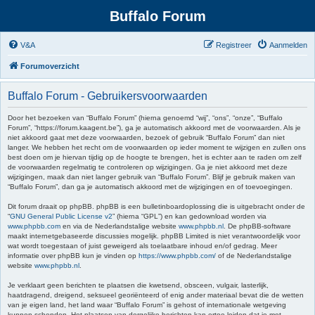
Buffalo Forum
V&A
Registreer
Aanmelden
Forumoverzicht
Buffalo Forum - Gebruikersvoorwaarden
Door het bezoeken van “Buffalo Forum” (hierna genoemd “wij”, “ons”, “onze”, “Buffalo
Forum”, “https://forum.kaagent.be”), ga je automatisch akkoord met de voorwaarden. Als je
niet akkoord gaat met deze voorwaarden, bezoek of gebruik “Buffalo Forum” dan niet
langer. We hebben het recht om de voorwaarden op ieder moment te wijzigen en zullen ons
best doen om je hiervan tijdig op de hoogte te brengen, het is echter aan te raden om zelf
de voorwaarden regelmatig te controleren op wijzigingen. Ga je niet akkoord met deze
wijzigingen, maak dan niet langer gebruik van “Buffalo Forum”. Blijf je gebruik maken van
“Buffalo Forum”, dan ga je automatisch akkoord met de wijzigingen en of toevoegingen.
Dit forum draait op phpBB. phpBB is een bulletinboardoplossing die is uitgebracht onder de
“
GNU General Public License v2
” (hierna “GPL”) en kan gedownload worden via
www.phpbb.com
en via de Nederlandstalige website
www.phpbb.nl
. De phpBB-software
maakt internetgebaseerde discussies mogelijk. phpBB Limited is niet verantwoordelijk voor
wat wordt toegestaan of juist geweigerd als toelaatbare inhoud en/of gedrag. Meer
informatie over phpBB kun je vinden op
https://www.phpbb.com/
of de Nederlandstalige
website
www.phpbb.nl
.
Je verklaart geen berichten te plaatsen die kwetsend, obsceen, vulgair, lasterlijk,
haatdragend, dreigend, seksueel georiënteerd of enig ander materiaal bevat die de wetten
van je eigen land, het land waar “Buffalo Forum” is gehost of internationale wetgeving
kunnen schenden. Het plaatsen van dergelijke berichten kan ertoe leiden dat je met