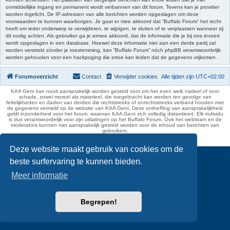
onmiddellijke ingang en permanent wordt verbannen van dit forum. Tevens kan je provider
worden ingelicht. De IP-adressen van alle berichten worden opgeslagen om deze
voorwaarden te kunnen waarborgen. Je gaat er mee akkoord dat “Buffalo Forum” het recht
heeft om ieder onderwerp te verwijderen, te wijzigen, te sluiten of te verplaatsen wanneer zij
dit nodig achten. Als gebruiker ga je ermee akkoord, dat de informatie die je bij ons invoert
wordt opgeslagen in een database. Hoewel deze informatie niet aan een derde partij zal
worden verstrekt zónder je toestemming, kan “Buffalo Forum” nóch phpBB verantwoordelijk
worden gehouden voor een hackpoging die ertoe kan leiden dat de gegevens vrijkomen.
Forumoverzicht
Contact
Verwijder cookies
Alle tijden zijn
UTC+02:00
KAA Gent kan nooit aansprakelijk worden gesteld voor om het even welk nadeel of voor
schade, zowel moreel als materieel, die toegebracht kan worden ten gevolge van
feitelijkheden en daden van derden die rechtstreeks of onrechtstreeks verband houden met
de gegevens vermeld op de website van KAA Gent. Deze ontheffing van aansprakelijkheid
geldt inzonderheid voor het forum, waarvan KAA Gent zich volledig distantieert. Elk individu
is dus verantwoordelijk voor zijn uitlatingen op het Buffalo Forum. Ook het webteam en de
moderators kunnen niet aansprakelijk gesteld worden voor de inhoud van berichten van
gebruikers.
phpBB Two Factor Authentication ©
paul999
Deze website maakt gebruik van cookies om de
beste surfervaring te kunnen bieden.
Meer informatie
Begrepen!