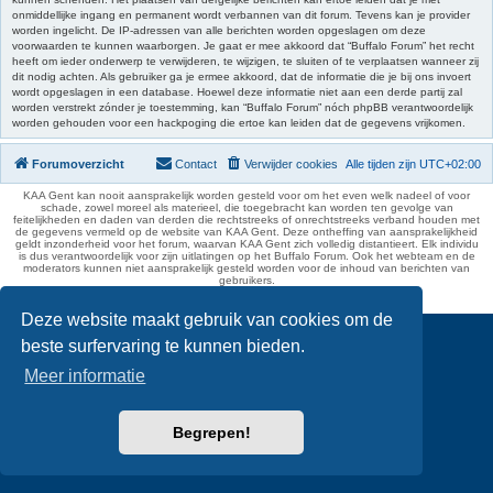
onmiddellijke ingang en permanent wordt verbannen van dit forum. Tevens kan je provider
worden ingelicht. De IP-adressen van alle berichten worden opgeslagen om deze
voorwaarden te kunnen waarborgen. Je gaat er mee akkoord dat “Buffalo Forum” het recht
heeft om ieder onderwerp te verwijderen, te wijzigen, te sluiten of te verplaatsen wanneer zij
dit nodig achten. Als gebruiker ga je ermee akkoord, dat de informatie die je bij ons invoert
wordt opgeslagen in een database. Hoewel deze informatie niet aan een derde partij zal
worden verstrekt zónder je toestemming, kan “Buffalo Forum” nóch phpBB verantwoordelijk
worden gehouden voor een hackpoging die ertoe kan leiden dat de gegevens vrijkomen.
Forumoverzicht
Contact
Verwijder cookies
Alle tijden zijn
UTC+02:00
KAA Gent kan nooit aansprakelijk worden gesteld voor om het even welk nadeel of voor
schade, zowel moreel als materieel, die toegebracht kan worden ten gevolge van
feitelijkheden en daden van derden die rechtstreeks of onrechtstreeks verband houden met
de gegevens vermeld op de website van KAA Gent. Deze ontheffing van aansprakelijkheid
geldt inzonderheid voor het forum, waarvan KAA Gent zich volledig distantieert. Elk individu
is dus verantwoordelijk voor zijn uitlatingen op het Buffalo Forum. Ook het webteam en de
moderators kunnen niet aansprakelijk gesteld worden voor de inhoud van berichten van
gebruikers.
phpBB Two Factor Authentication ©
paul999
Deze website maakt gebruik van cookies om de
beste surfervaring te kunnen bieden.
Meer informatie
Begrepen!