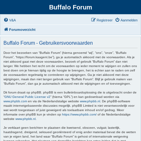
Buffalo Forum
V&A
Registreer
Aanmelden
Forumoverzicht
Buffalo Forum - Gebruikersvoorwaarden
Door het bezoeken van “Buffalo Forum” (hierna genoemd “wij”, “ons”, “onze”, “Buffalo
Forum”, “https://forum.kaagent.be”), ga je automatisch akkoord met de voorwaarden. Als je
niet akkoord gaat met deze voorwaarden, bezoek of gebruik “Buffalo Forum” dan niet
langer. We hebben het recht om de voorwaarden op ieder moment te wijzigen en zullen ons
best doen om je hiervan tijdig op de hoogte te brengen, het is echter aan te raden om zelf
de voorwaarden regelmatig te controleren op wijzigingen. Ga je niet akkoord met deze
wijzigingen, maak dan niet langer gebruik van “Buffalo Forum”. Blijf je gebruik maken van
“Buffalo Forum”, dan ga je automatisch akkoord met de wijzigingen en of toevoegingen.
Dit forum draait op phpBB. phpBB is een bulletinboardoplossing die is uitgebracht onder de
“
GNU General Public License v2
” (hierna “GPL”) en kan gedownload worden via
www.phpbb.com
en via de Nederlandstalige website
www.phpbb.nl
. De phpBB-software
maakt internetgebaseerde discussies mogelijk. phpBB Limited is niet verantwoordelijk voor
wat wordt toegestaan of juist geweigerd als toelaatbare inhoud en/of gedrag. Meer
informatie over phpBB kun je vinden op
https://www.phpbb.com/
of de Nederlandstalige
website
www.phpbb.nl
.
Je verklaart geen berichten te plaatsen die kwetsend, obsceen, vulgair, lasterlijk,
haatdragend, dreigend, seksueel georiënteerd of enig ander materiaal bevat die de wetten
van je eigen land, het land waar “Buffalo Forum” is gehost of internationale wetgeving
kunnen schenden. Het plaatsen van dergelijke berichten kan ertoe leiden dat je met