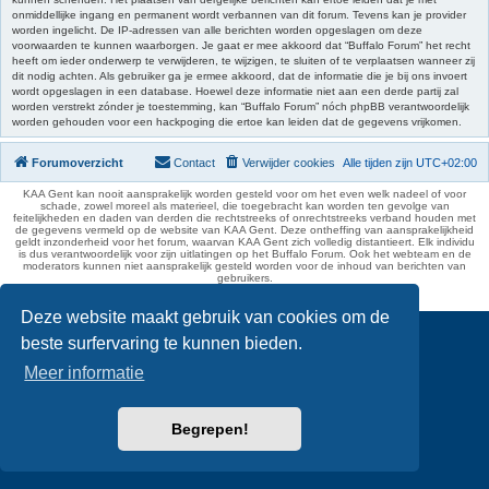
onmiddellijke ingang en permanent wordt verbannen van dit forum. Tevens kan je provider
worden ingelicht. De IP-adressen van alle berichten worden opgeslagen om deze
voorwaarden te kunnen waarborgen. Je gaat er mee akkoord dat “Buffalo Forum” het recht
heeft om ieder onderwerp te verwijderen, te wijzigen, te sluiten of te verplaatsen wanneer zij
dit nodig achten. Als gebruiker ga je ermee akkoord, dat de informatie die je bij ons invoert
wordt opgeslagen in een database. Hoewel deze informatie niet aan een derde partij zal
worden verstrekt zónder je toestemming, kan “Buffalo Forum” nóch phpBB verantwoordelijk
worden gehouden voor een hackpoging die ertoe kan leiden dat de gegevens vrijkomen.
Forumoverzicht
Contact
Verwijder cookies
Alle tijden zijn
UTC+02:00
KAA Gent kan nooit aansprakelijk worden gesteld voor om het even welk nadeel of voor
schade, zowel moreel als materieel, die toegebracht kan worden ten gevolge van
feitelijkheden en daden van derden die rechtstreeks of onrechtstreeks verband houden met
de gegevens vermeld op de website van KAA Gent. Deze ontheffing van aansprakelijkheid
geldt inzonderheid voor het forum, waarvan KAA Gent zich volledig distantieert. Elk individu
is dus verantwoordelijk voor zijn uitlatingen op het Buffalo Forum. Ook het webteam en de
moderators kunnen niet aansprakelijk gesteld worden voor de inhoud van berichten van
gebruikers.
phpBB Two Factor Authentication ©
paul999
Deze website maakt gebruik van cookies om de
beste surfervaring te kunnen bieden.
Meer informatie
Begrepen!