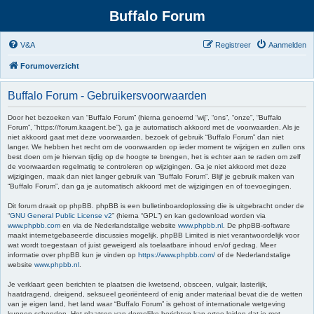
Buffalo Forum
V&A
Registreer
Aanmelden
Forumoverzicht
Buffalo Forum - Gebruikersvoorwaarden
Door het bezoeken van “Buffalo Forum” (hierna genoemd “wij”, “ons”, “onze”, “Buffalo
Forum”, “https://forum.kaagent.be”), ga je automatisch akkoord met de voorwaarden. Als je
niet akkoord gaat met deze voorwaarden, bezoek of gebruik “Buffalo Forum” dan niet
langer. We hebben het recht om de voorwaarden op ieder moment te wijzigen en zullen ons
best doen om je hiervan tijdig op de hoogte te brengen, het is echter aan te raden om zelf
de voorwaarden regelmatig te controleren op wijzigingen. Ga je niet akkoord met deze
wijzigingen, maak dan niet langer gebruik van “Buffalo Forum”. Blijf je gebruik maken van
“Buffalo Forum”, dan ga je automatisch akkoord met de wijzigingen en of toevoegingen.
Dit forum draait op phpBB. phpBB is een bulletinboardoplossing die is uitgebracht onder de
“
GNU General Public License v2
” (hierna “GPL”) en kan gedownload worden via
www.phpbb.com
en via de Nederlandstalige website
www.phpbb.nl
. De phpBB-software
maakt internetgebaseerde discussies mogelijk. phpBB Limited is niet verantwoordelijk voor
wat wordt toegestaan of juist geweigerd als toelaatbare inhoud en/of gedrag. Meer
informatie over phpBB kun je vinden op
https://www.phpbb.com/
of de Nederlandstalige
website
www.phpbb.nl
.
Je verklaart geen berichten te plaatsen die kwetsend, obsceen, vulgair, lasterlijk,
haatdragend, dreigend, seksueel georiënteerd of enig ander materiaal bevat die de wetten
van je eigen land, het land waar “Buffalo Forum” is gehost of internationale wetgeving
kunnen schenden. Het plaatsen van dergelijke berichten kan ertoe leiden dat je met