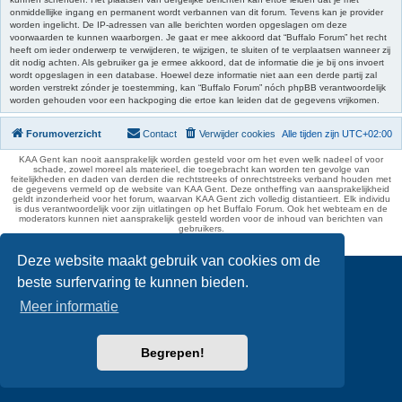
onmiddellijke ingang en permanent wordt verbannen van dit forum. Tevens kan je provider
worden ingelicht. De IP-adressen van alle berichten worden opgeslagen om deze
voorwaarden te kunnen waarborgen. Je gaat er mee akkoord dat “Buffalo Forum” het recht
heeft om ieder onderwerp te verwijderen, te wijzigen, te sluiten of te verplaatsen wanneer zij
dit nodig achten. Als gebruiker ga je ermee akkoord, dat de informatie die je bij ons invoert
wordt opgeslagen in een database. Hoewel deze informatie niet aan een derde partij zal
worden verstrekt zónder je toestemming, kan “Buffalo Forum” nóch phpBB verantwoordelijk
worden gehouden voor een hackpoging die ertoe kan leiden dat de gegevens vrijkomen.
Forumoverzicht
Contact
Verwijder cookies
Alle tijden zijn
UTC+02:00
KAA Gent kan nooit aansprakelijk worden gesteld voor om het even welk nadeel of voor
schade, zowel moreel als materieel, die toegebracht kan worden ten gevolge van
feitelijkheden en daden van derden die rechtstreeks of onrechtstreeks verband houden met
de gegevens vermeld op de website van KAA Gent. Deze ontheffing van aansprakelijkheid
geldt inzonderheid voor het forum, waarvan KAA Gent zich volledig distantieert. Elk individu
is dus verantwoordelijk voor zijn uitlatingen op het Buffalo Forum. Ook het webteam en de
moderators kunnen niet aansprakelijk gesteld worden voor de inhoud van berichten van
gebruikers.
phpBB Two Factor Authentication ©
paul999
Deze website maakt gebruik van cookies om de
beste surfervaring te kunnen bieden.
Meer informatie
Begrepen!