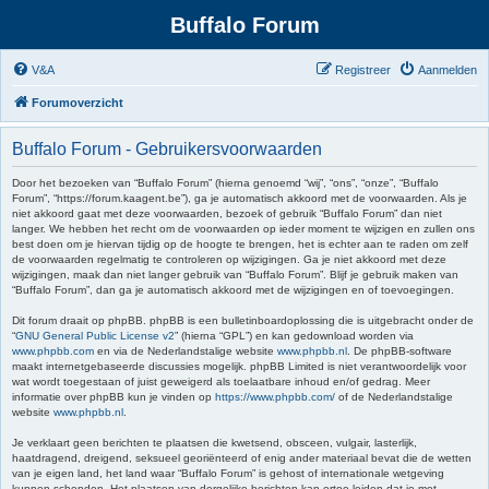
Buffalo Forum
V&A
Registreer
Aanmelden
Forumoverzicht
Buffalo Forum - Gebruikersvoorwaarden
Door het bezoeken van “Buffalo Forum” (hierna genoemd “wij”, “ons”, “onze”, “Buffalo
Forum”, “https://forum.kaagent.be”), ga je automatisch akkoord met de voorwaarden. Als je
niet akkoord gaat met deze voorwaarden, bezoek of gebruik “Buffalo Forum” dan niet
langer. We hebben het recht om de voorwaarden op ieder moment te wijzigen en zullen ons
best doen om je hiervan tijdig op de hoogte te brengen, het is echter aan te raden om zelf
de voorwaarden regelmatig te controleren op wijzigingen. Ga je niet akkoord met deze
wijzigingen, maak dan niet langer gebruik van “Buffalo Forum”. Blijf je gebruik maken van
“Buffalo Forum”, dan ga je automatisch akkoord met de wijzigingen en of toevoegingen.
Dit forum draait op phpBB. phpBB is een bulletinboardoplossing die is uitgebracht onder de
“
GNU General Public License v2
” (hierna “GPL”) en kan gedownload worden via
www.phpbb.com
en via de Nederlandstalige website
www.phpbb.nl
. De phpBB-software
maakt internetgebaseerde discussies mogelijk. phpBB Limited is niet verantwoordelijk voor
wat wordt toegestaan of juist geweigerd als toelaatbare inhoud en/of gedrag. Meer
informatie over phpBB kun je vinden op
https://www.phpbb.com/
of de Nederlandstalige
website
www.phpbb.nl
.
Je verklaart geen berichten te plaatsen die kwetsend, obsceen, vulgair, lasterlijk,
haatdragend, dreigend, seksueel georiënteerd of enig ander materiaal bevat die de wetten
van je eigen land, het land waar “Buffalo Forum” is gehost of internationale wetgeving
kunnen schenden. Het plaatsen van dergelijke berichten kan ertoe leiden dat je met