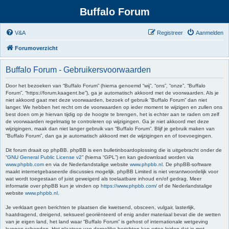
Buffalo Forum
V&A
Registreer
Aanmelden
Forumoverzicht
Buffalo Forum - Gebruikersvoorwaarden
Door het bezoeken van “Buffalo Forum” (hierna genoemd “wij”, “ons”, “onze”, “Buffalo
Forum”, “https://forum.kaagent.be”), ga je automatisch akkoord met de voorwaarden. Als je
niet akkoord gaat met deze voorwaarden, bezoek of gebruik “Buffalo Forum” dan niet
langer. We hebben het recht om de voorwaarden op ieder moment te wijzigen en zullen ons
best doen om je hiervan tijdig op de hoogte te brengen, het is echter aan te raden om zelf
de voorwaarden regelmatig te controleren op wijzigingen. Ga je niet akkoord met deze
wijzigingen, maak dan niet langer gebruik van “Buffalo Forum”. Blijf je gebruik maken van
“Buffalo Forum”, dan ga je automatisch akkoord met de wijzigingen en of toevoegingen.
Dit forum draait op phpBB. phpBB is een bulletinboardoplossing die is uitgebracht onder de
“
GNU General Public License v2
” (hierna “GPL”) en kan gedownload worden via
www.phpbb.com
en via de Nederlandstalige website
www.phpbb.nl
. De phpBB-software
maakt internetgebaseerde discussies mogelijk. phpBB Limited is niet verantwoordelijk voor
wat wordt toegestaan of juist geweigerd als toelaatbare inhoud en/of gedrag. Meer
informatie over phpBB kun je vinden op
https://www.phpbb.com/
of de Nederlandstalige
website
www.phpbb.nl
.
Je verklaart geen berichten te plaatsen die kwetsend, obsceen, vulgair, lasterlijk,
haatdragend, dreigend, seksueel georiënteerd of enig ander materiaal bevat die de wetten
van je eigen land, het land waar “Buffalo Forum” is gehost of internationale wetgeving
kunnen schenden. Het plaatsen van dergelijke berichten kan ertoe leiden dat je met