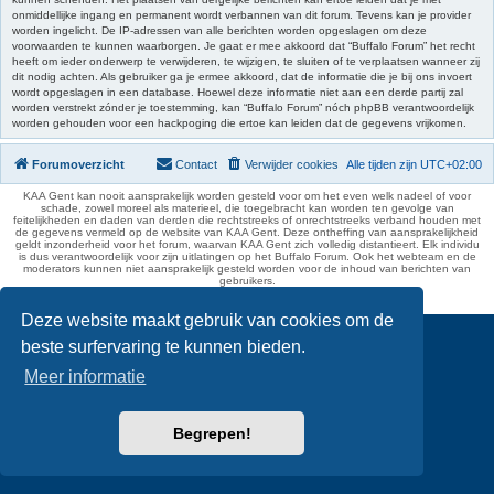
onmiddellijke ingang en permanent wordt verbannen van dit forum. Tevens kan je provider
worden ingelicht. De IP-adressen van alle berichten worden opgeslagen om deze
voorwaarden te kunnen waarborgen. Je gaat er mee akkoord dat “Buffalo Forum” het recht
heeft om ieder onderwerp te verwijderen, te wijzigen, te sluiten of te verplaatsen wanneer zij
dit nodig achten. Als gebruiker ga je ermee akkoord, dat de informatie die je bij ons invoert
wordt opgeslagen in een database. Hoewel deze informatie niet aan een derde partij zal
worden verstrekt zónder je toestemming, kan “Buffalo Forum” nóch phpBB verantwoordelijk
worden gehouden voor een hackpoging die ertoe kan leiden dat de gegevens vrijkomen.
Forumoverzicht
Contact
Verwijder cookies
Alle tijden zijn
UTC+02:00
KAA Gent kan nooit aansprakelijk worden gesteld voor om het even welk nadeel of voor
schade, zowel moreel als materieel, die toegebracht kan worden ten gevolge van
feitelijkheden en daden van derden die rechtstreeks of onrechtstreeks verband houden met
de gegevens vermeld op de website van KAA Gent. Deze ontheffing van aansprakelijkheid
geldt inzonderheid voor het forum, waarvan KAA Gent zich volledig distantieert. Elk individu
is dus verantwoordelijk voor zijn uitlatingen op het Buffalo Forum. Ook het webteam en de
moderators kunnen niet aansprakelijk gesteld worden voor de inhoud van berichten van
gebruikers.
phpBB Two Factor Authentication ©
paul999
Deze website maakt gebruik van cookies om de
beste surfervaring te kunnen bieden.
Meer informatie
Begrepen!