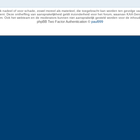
 nadeel of voor schade, zowel moreel als materieel, die toegebracht kan worden ten gevolge van
eze ontheffing van aansprakelijkheid geldt inzonderheid voor het forum, waarvan KAA Gent zich 
rum. Ook het webteam en de moderators kunnen niet aansprakelijk gesteld worden voor de inhoud
phpBB Two Factor Authentication ©
paul999