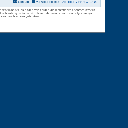
Contact
Verwijder cookies
Alle tijden zijn
UTC+02:00
 feitelijkheden en daden van derden die rechtstreeks of onrechtstreeks
volledig distantieert. Elk individu is dus verantwoordelijk voor zijn
 van berichten van gebruikers.