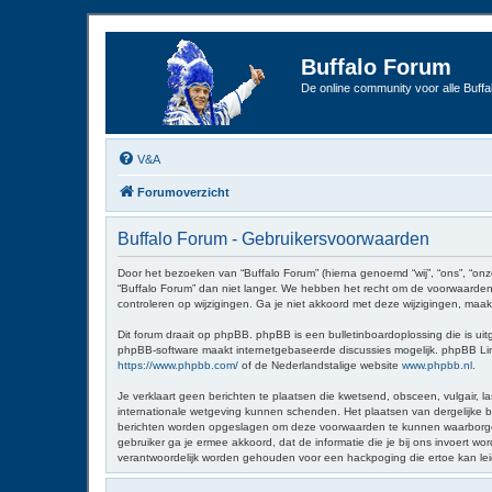
Buffalo Forum
De online community voor alle Buffal
V&A
Forumoverzicht
Buffalo Forum - Gebruikersvoorwaarden
Door het bezoeken van “Buffalo Forum” (hierna genoemd “wij”, “ons”, “onz
“Buffalo Forum” dan niet langer. We hebben het recht om de voorwaarden 
controleren op wijzigingen. Ga je niet akkoord met deze wijzigingen, maak
Dit forum draait op phpBB. phpBB is een bulletinboardoplossing die is uit
phpBB-software maakt internetgebaseerde discussies mogelijk. phpBB Limit
https://www.phpbb.com/
of de Nederlandstalige website
www.phpbb.nl
.
Je verklaart geen berichten te plaatsen die kwetsend, obsceen, vulgair, la
internationale wetgeving kunnen schenden. Het plaatsen van dergelijke be
berichten worden opgeslagen om deze voorwaarden te kunnen waarborgen. Je
gebruiker ga je ermee akkoord, dat de informatie die je bij ons invoert 
verantwoordelijk worden gehouden voor een hackpoging die ertoe kan le