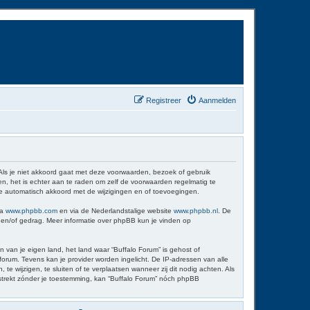
Registreer
Aanmelden
 Als je niet akkoord gaat met deze voorwaarden, bezoek of gebruik
n, het is echter aan te raden om zelf de voorwaarden regelmatig te
 je automatisch akkoord met de wijzigingen en of toevoegingen.
ia
www.phpbb.com
en via de Nederlandstalige website
www.phpbb.nl
. De
d en/of gedrag. Meer informatie over phpBB kun je vinden op
n van je eigen land, het land waar “Buffalo Forum” is gehost of
orum. Tevens kan je provider worden ingelicht. De IP-adressen van alle
wijzigen, te sluiten of te verplaatsen wanneer zij dit nodig achten. Als
erstrekt zónder je toestemming, kan “Buffalo Forum” nóch phpBB