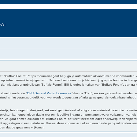
o's!
e”, “Buffalo Forum”, “https://forum.kaagent.be”), ga je automatisch akkoord met de voorwaarden.
op ieder moment te wijzigen en zullen ons best doen om je hiervan tijdig op de hoogte te brenge
 dan niet langer gebruik van “Buffalo Forum”. Blijf je gebruik maken van “Buffalo Forum”, dan ga
gebracht onder de “
GNU General Public License v2
” (hierna “GPL”) en kan gedownload worden v
ed is niet verantwoordelijk voor wat wordt toegestaan of juist geweigerd als toelaatbare inhou
sterlijk, haatdragend, dreigend, seksueel georiënteerd of enig ander materiaal bevat die de wette
richten kan ertoe leiden dat je met onmiddellijke ingang en permanent wordt verbannen van dit f
 gaat er mee akkoord dat “Buffalo Forum” het recht heeft om ieder onderwerp te verwijderen, te 
wordt opgeslagen in een database. Hoewel deze informatie niet aan een derde partij zal worden v
iden dat de gegevens vrijkomen.