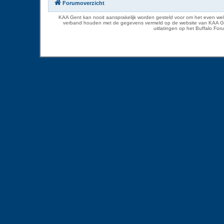
Forumoverzicht
KAA Gent kan nooit aansprakelijk worden gesteld voor om het even welk
verband houden met de gegevens vermeld op de website van KAA Gent. D
uitlatingen op het Buffalo Fo