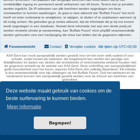
onmiddellijke ingang en permanent wordt verbannen van dit forum. Tevens kan je provider
worden ingelicht. De IP-adressen van alle berichten worden opgeslagen om deze
voorwaarden te kunnen waarborgen. Je gaat er mee akkoord dat “Buffalo Forum” het recht
heeft om ieder onderwerp te verwijderen, te wijzigen, te sluiten of te verplaatsen wanneer zij
dit nodig achten. Als gebruiker ga je ermee akkoord, dat de informatie die je bij ons invoert
wordt opgeslagen in een database. Hoewel deze informatie niet aan een derde partij zal
worden verstrekt zónder je toestemming, kan “Buffalo Forum” nóch phpBB verantwoordelijk
worden gehouden voor een hackpoging die ertoe kan leiden dat de gegevens vrijkomen.
Forumoverzicht
Contact
Verwijder cookies
Alle tijden zijn
UTC+02:00
KAA Gent kan nooit aansprakelijk worden gesteld voor om het even welk nadeel of voor
schade, zowel moreel als materieel, die toegebracht kan worden ten gevolge van
feitelijkheden en daden van derden die rechtstreeks of onrechtstreeks verband houden met
de gegevens vermeld op de website van KAA Gent. Deze ontheffing van aansprakelijkheid
geldt inzonderheid voor het forum, waarvan KAA Gent zich volledig distantieert. Elk individu
is dus verantwoordelijk voor zijn uitlatingen op het Buffalo Forum. Ook het webteam en de
moderators kunnen niet aansprakelijk gesteld worden voor de inhoud van berichten van
gebruikers.
phpBB Two Factor Authentication ©
paul999
Deze website maakt gebruik van cookies om de
beste surfervaring te kunnen bieden.
Meer informatie
Begrepen!