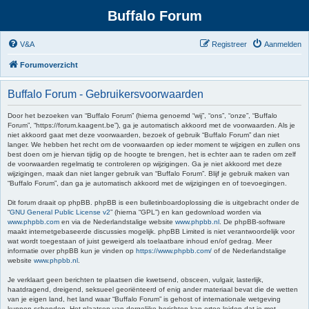
Buffalo Forum
V&A
Registreer
Aanmelden
Forumoverzicht
Buffalo Forum - Gebruikersvoorwaarden
Door het bezoeken van “Buffalo Forum” (hierna genoemd “wij”, “ons”, “onze”, “Buffalo
Forum”, “https://forum.kaagent.be”), ga je automatisch akkoord met de voorwaarden. Als je
niet akkoord gaat met deze voorwaarden, bezoek of gebruik “Buffalo Forum” dan niet
langer. We hebben het recht om de voorwaarden op ieder moment te wijzigen en zullen ons
best doen om je hiervan tijdig op de hoogte te brengen, het is echter aan te raden om zelf
de voorwaarden regelmatig te controleren op wijzigingen. Ga je niet akkoord met deze
wijzigingen, maak dan niet langer gebruik van “Buffalo Forum”. Blijf je gebruik maken van
“Buffalo Forum”, dan ga je automatisch akkoord met de wijzigingen en of toevoegingen.
Dit forum draait op phpBB. phpBB is een bulletinboardoplossing die is uitgebracht onder de
“
GNU General Public License v2
” (hierna “GPL”) en kan gedownload worden via
www.phpbb.com
en via de Nederlandstalige website
www.phpbb.nl
. De phpBB-software
maakt internetgebaseerde discussies mogelijk. phpBB Limited is niet verantwoordelijk voor
wat wordt toegestaan of juist geweigerd als toelaatbare inhoud en/of gedrag. Meer
informatie over phpBB kun je vinden op
https://www.phpbb.com/
of de Nederlandstalige
website
www.phpbb.nl
.
Je verklaart geen berichten te plaatsen die kwetsend, obsceen, vulgair, lasterlijk,
haatdragend, dreigend, seksueel georiënteerd of enig ander materiaal bevat die de wetten
van je eigen land, het land waar “Buffalo Forum” is gehost of internationale wetgeving
kunnen schenden. Het plaatsen van dergelijke berichten kan ertoe leiden dat je met