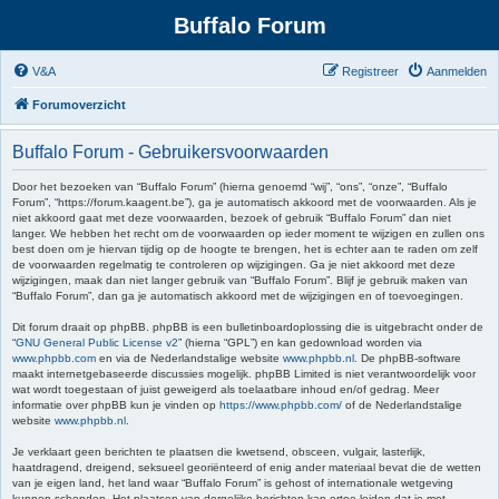
Buffalo Forum
V&A
Registreer
Aanmelden
Forumoverzicht
Buffalo Forum - Gebruikersvoorwaarden
Door het bezoeken van “Buffalo Forum” (hierna genoemd “wij”, “ons”, “onze”, “Buffalo
Forum”, “https://forum.kaagent.be”), ga je automatisch akkoord met de voorwaarden. Als je
niet akkoord gaat met deze voorwaarden, bezoek of gebruik “Buffalo Forum” dan niet
langer. We hebben het recht om de voorwaarden op ieder moment te wijzigen en zullen ons
best doen om je hiervan tijdig op de hoogte te brengen, het is echter aan te raden om zelf
de voorwaarden regelmatig te controleren op wijzigingen. Ga je niet akkoord met deze
wijzigingen, maak dan niet langer gebruik van “Buffalo Forum”. Blijf je gebruik maken van
“Buffalo Forum”, dan ga je automatisch akkoord met de wijzigingen en of toevoegingen.
Dit forum draait op phpBB. phpBB is een bulletinboardoplossing die is uitgebracht onder de
“
GNU General Public License v2
” (hierna “GPL”) en kan gedownload worden via
www.phpbb.com
en via de Nederlandstalige website
www.phpbb.nl
. De phpBB-software
maakt internetgebaseerde discussies mogelijk. phpBB Limited is niet verantwoordelijk voor
wat wordt toegestaan of juist geweigerd als toelaatbare inhoud en/of gedrag. Meer
informatie over phpBB kun je vinden op
https://www.phpbb.com/
of de Nederlandstalige
website
www.phpbb.nl
.
Je verklaart geen berichten te plaatsen die kwetsend, obsceen, vulgair, lasterlijk,
haatdragend, dreigend, seksueel georiënteerd of enig ander materiaal bevat die de wetten
van je eigen land, het land waar “Buffalo Forum” is gehost of internationale wetgeving
kunnen schenden. Het plaatsen van dergelijke berichten kan ertoe leiden dat je met