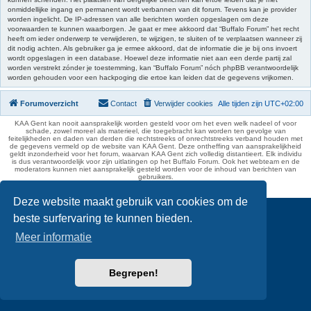
onmiddellijke ingang en permanent wordt verbannen van dit forum. Tevens kan je provider
worden ingelicht. De IP-adressen van alle berichten worden opgeslagen om deze
voorwaarden te kunnen waarborgen. Je gaat er mee akkoord dat “Buffalo Forum” het recht
heeft om ieder onderwerp te verwijderen, te wijzigen, te sluiten of te verplaatsen wanneer zij
dit nodig achten. Als gebruiker ga je ermee akkoord, dat de informatie die je bij ons invoert
wordt opgeslagen in een database. Hoewel deze informatie niet aan een derde partij zal
worden verstrekt zónder je toestemming, kan “Buffalo Forum” nóch phpBB verantwoordelijk
worden gehouden voor een hackpoging die ertoe kan leiden dat de gegevens vrijkomen.
Forumoverzicht
Contact
Verwijder cookies
Alle tijden zijn
UTC+02:00
KAA Gent kan nooit aansprakelijk worden gesteld voor om het even welk nadeel of voor
schade, zowel moreel als materieel, die toegebracht kan worden ten gevolge van
feitelijkheden en daden van derden die rechtstreeks of onrechtstreeks verband houden met
de gegevens vermeld op de website van KAA Gent. Deze ontheffing van aansprakelijkheid
geldt inzonderheid voor het forum, waarvan KAA Gent zich volledig distantieert. Elk individu
is dus verantwoordelijk voor zijn uitlatingen op het Buffalo Forum. Ook het webteam en de
moderators kunnen niet aansprakelijk gesteld worden voor de inhoud van berichten van
gebruikers.
phpBB Two Factor Authentication ©
paul999
Deze website maakt gebruik van cookies om de
beste surfervaring te kunnen bieden.
Meer informatie
Begrepen!