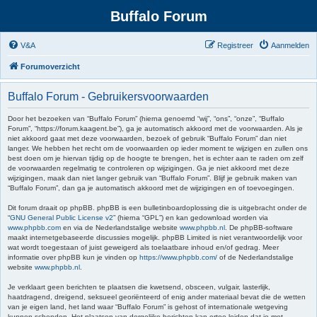
Buffalo Forum
V&A
Registreer
Aanmelden
Forumoverzicht
Buffalo Forum - Gebruikersvoorwaarden
Door het bezoeken van “Buffalo Forum” (hierna genoemd “wij”, “ons”, “onze”, “Buffalo
Forum”, “https://forum.kaagent.be”), ga je automatisch akkoord met de voorwaarden. Als je
niet akkoord gaat met deze voorwaarden, bezoek of gebruik “Buffalo Forum” dan niet
langer. We hebben het recht om de voorwaarden op ieder moment te wijzigen en zullen ons
best doen om je hiervan tijdig op de hoogte te brengen, het is echter aan te raden om zelf
de voorwaarden regelmatig te controleren op wijzigingen. Ga je niet akkoord met deze
wijzigingen, maak dan niet langer gebruik van “Buffalo Forum”. Blijf je gebruik maken van
“Buffalo Forum”, dan ga je automatisch akkoord met de wijzigingen en of toevoegingen.
Dit forum draait op phpBB. phpBB is een bulletinboardoplossing die is uitgebracht onder de
“
GNU General Public License v2
” (hierna “GPL”) en kan gedownload worden via
www.phpbb.com
en via de Nederlandstalige website
www.phpbb.nl
. De phpBB-software
maakt internetgebaseerde discussies mogelijk. phpBB Limited is niet verantwoordelijk voor
wat wordt toegestaan of juist geweigerd als toelaatbare inhoud en/of gedrag. Meer
informatie over phpBB kun je vinden op
https://www.phpbb.com/
of de Nederlandstalige
website
www.phpbb.nl
.
Je verklaart geen berichten te plaatsen die kwetsend, obsceen, vulgair, lasterlijk,
haatdragend, dreigend, seksueel georiënteerd of enig ander materiaal bevat die de wetten
van je eigen land, het land waar “Buffalo Forum” is gehost of internationale wetgeving
kunnen schenden. Het plaatsen van dergelijke berichten kan ertoe leiden dat je met