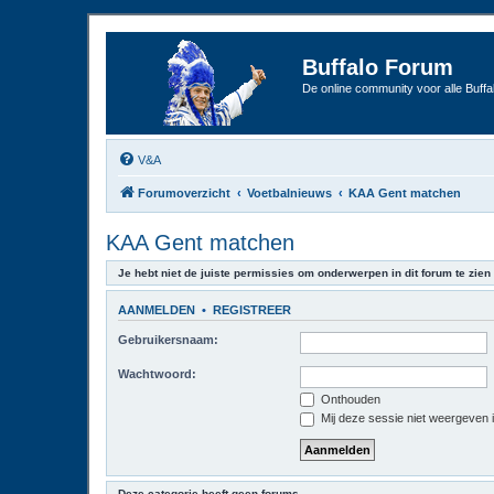
Buffalo Forum
De online community voor alle Buffal
V&A
Forumoverzicht
Voetbalnieuws
KAA Gent matchen
KAA Gent matchen
Je hebt niet de juiste permissies om onderwerpen in dit forum te zien 
AANMELDEN
•
REGISTREER
Gebruikersnaam:
Wachtwoord:
Onthouden
Mij deze sessie niet weergeven in
Deze categorie heeft geen forums.