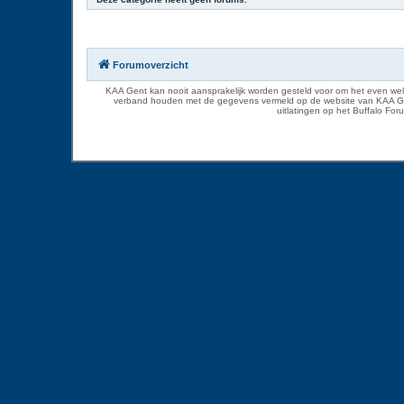
Forumoverzicht
KAA Gent kan nooit aansprakelijk worden gesteld voor om het even welk
verband houden met de gegevens vermeld op de website van KAA Gent. D
uitlatingen op het Buffalo Fo