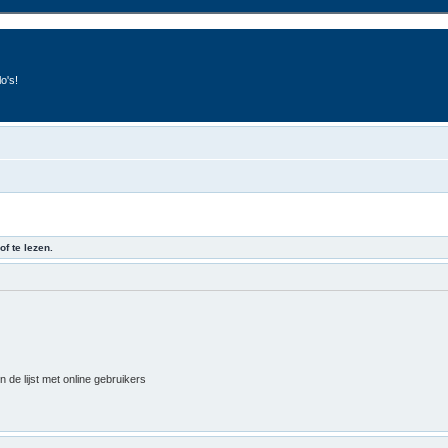
o's!
of te lezen.
 de lijst met online gebruikers