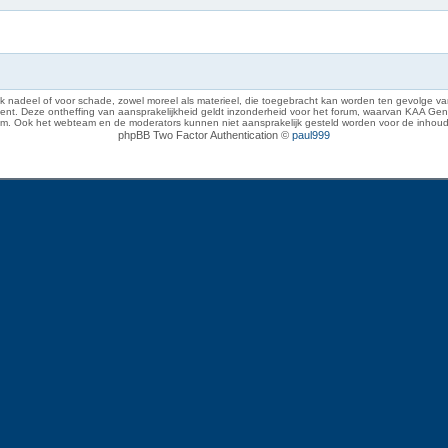
 nadeel of voor schade, zowel moreel als materieel, die toegebracht kan worden ten gevolge van
eze ontheffing van aansprakelijkheid geldt inzonderheid voor het forum, waarvan KAA Gent zich 
rum. Ook het webteam en de moderators kunnen niet aansprakelijk gesteld worden voor de inhoud
phpBB Two Factor Authentication ©
paul999