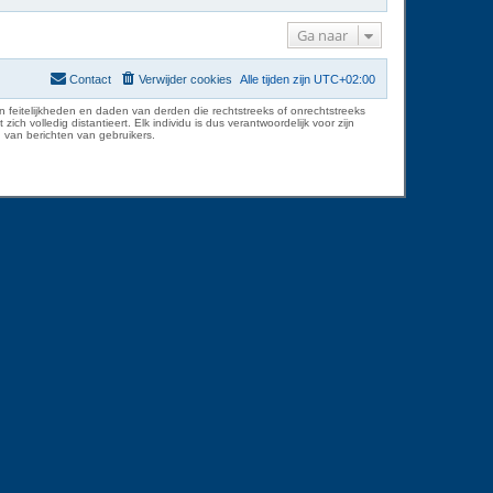
Ga naar
Contact
Verwijder cookies
Alle tijden zijn
UTC+02:00
 feitelijkheden en daden van derden die rechtstreeks of onrechtstreeks
volledig distantieert. Elk individu is dus verantwoordelijk voor zijn
 van berichten van gebruikers.