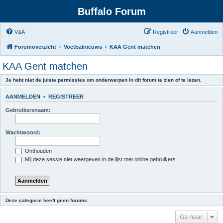
Buffalo Forum
V&A
Registreer
Aanmelden
Forumoverzicht
Voetbalnieuws
KAA Gent matchen
KAA Gent matchen
Je hebt niet de juiste permissies om onderwerpen in dit forum te zien of te lezen.
AANMELDEN
•
REGISTREER
Gebruikersnaam:
Wachtwoord:
Onthouden
Mij deze sessie niet weergeven in de lijst met online gebruikers
Deze categorie heeft geen forums.
Ga naar