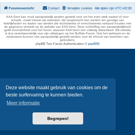
Forumoverzicht
Contact
Verwijder cookies
Alle tijden zijn
UTC+02:00
KAA Gent kan nooit aansprakelijk worden gesteld voor om het even welk nadeel of voor
schade, zowel moreel als materieel, die toegebracht kan worden ten gevolge van
feitelijkheden en daden van derden die rechtstreeks of onrechtstreeks verband houden met
de gegevens vermeld op de website van KAA Gent. Deze ontheffing van aansprakelijkheid
geldt inzonderheid voor het forum, waarvan KAA Gent zich volledig distantieert. Elk individu
is dus verantwoordelijk voor zijn uitlatingen op het Buffalo Forum. Ook het webteam en de
moderators kunnen niet aansprakelijk gesteld worden voor de inhoud van berichten van
gebruikers.
phpBB Two Factor Authentication ©
paul999
Deze website maakt gebruik van cookies om de
beste surfervaring te kunnen bieden.
Meer informatie
Begrepen!