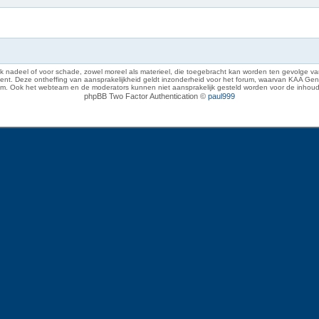
 nadeel of voor schade, zowel moreel als materieel, die toegebracht kan worden ten gevolge van
eze ontheffing van aansprakelijkheid geldt inzonderheid voor het forum, waarvan KAA Gent zich 
rum. Ook het webteam en de moderators kunnen niet aansprakelijk gesteld worden voor de inhoud
phpBB Two Factor Authentication ©
paul999