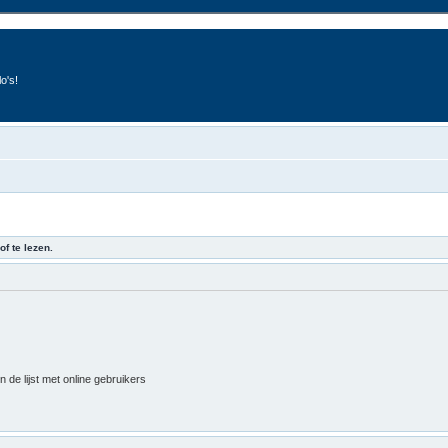
o's!
of te lezen.
 de lijst met online gebruikers