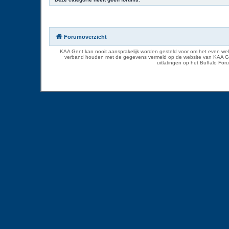
Forumoverzicht
KAA Gent kan nooit aansprakelijk worden gesteld voor om het even welk
verband houden met de gegevens vermeld op de website van KAA Gent. D
uitlatingen op het Buffalo Fo