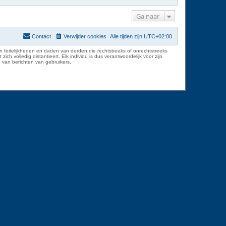
Ga naar
Contact
Verwijder cookies
Alle tijden zijn
UTC+02:00
 feitelijkheden en daden van derden die rechtstreeks of onrechtstreeks
volledig distantieert. Elk individu is dus verantwoordelijk voor zijn
 van berichten van gebruikers.