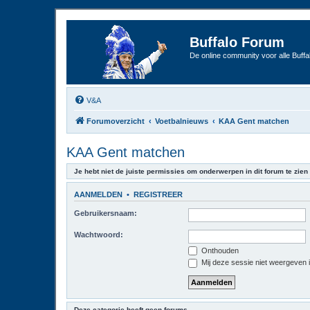
Buffalo Forum
De online community voor alle Buffal
V&A
Forumoverzicht
Voetbalnieuws
KAA Gent matchen
KAA Gent matchen
Je hebt niet de juiste permissies om onderwerpen in dit forum te zien 
AANMELDEN
•
REGISTREER
Gebruikersnaam:
Wachtwoord:
Onthouden
Mij deze sessie niet weergeven in
Deze categorie heeft geen forums.