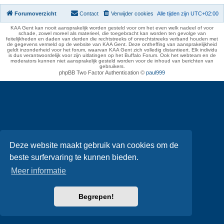
Forumoverzicht
Contact
Verwijder cookies
Alle tijden zijn
UTC+02:00
KAA Gent kan nooit aansprakelijk worden gesteld voor om het even welk nadeel of voor
schade, zowel moreel als materieel, die toegebracht kan worden ten gevolge van
feitelijkheden en daden van derden die rechtstreeks of onrechtstreeks verband houden met
de gegevens vermeld op de website van KAA Gent. Deze ontheffing van aansprakelijkheid
geldt inzonderheid voor het forum, waarvan KAA Gent zich volledig distantieert. Elk individu
is dus verantwoordelijk voor zijn uitlatingen op het Buffalo Forum. Ook het webteam en de
moderators kunnen niet aansprakelijk gesteld worden voor de inhoud van berichten van
gebruikers.
phpBB Two Factor Authentication ©
paul999
Deze website maakt gebruik van cookies om de
beste surfervaring te kunnen bieden.
Meer informatie
Begrepen!