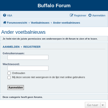
Buffalo Forum
V&A
Registreer
Aanmelden
Forumoverzicht
Voetbalnieuws
Ander voetbalnieuws
Ander voetbalnieuws
Je hebt niet de juiste permissies om onderwerpen in dit forum te zien of te lezen.
AANMELDEN
•
REGISTREER
Gebruikersnaam:
Wachtwoord:
Onthouden
Mij deze sessie niet weergeven in de lijst met online gebruikers
Deze categorie heeft geen forums.
Ga naar