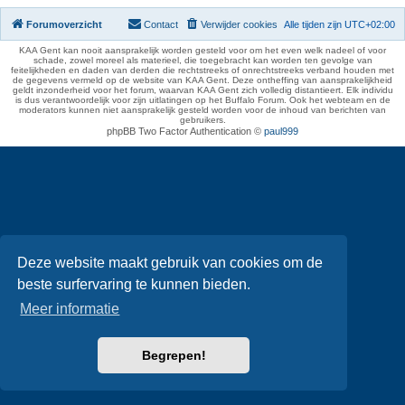
Forumoverzicht
Contact
Verwijder cookies
Alle tijden zijn
UTC+02:00
KAA Gent kan nooit aansprakelijk worden gesteld voor om het even welk nadeel of voor
schade, zowel moreel als materieel, die toegebracht kan worden ten gevolge van
feitelijkheden en daden van derden die rechtstreeks of onrechtstreeks verband houden met
de gegevens vermeld op de website van KAA Gent. Deze ontheffing van aansprakelijkheid
geldt inzonderheid voor het forum, waarvan KAA Gent zich volledig distantieert. Elk individu
is dus verantwoordelijk voor zijn uitlatingen op het Buffalo Forum. Ook het webteam en de
moderators kunnen niet aansprakelijk gesteld worden voor de inhoud van berichten van
gebruikers.
phpBB Two Factor Authentication ©
paul999
Deze website maakt gebruik van cookies om de
beste surfervaring te kunnen bieden.
Meer informatie
Begrepen!