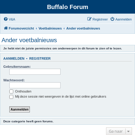
Buffalo Forum
V&A
Registreer
Aanmelden
Forumoverzicht
Voetbalnieuws
Ander voetbalnieuws
Ander voetbalnieuws
Je hebt niet de juiste permissies om onderwerpen in dit forum te zien of te lezen.
AANMELDEN
•
REGISTREER
Gebruikersnaam:
Wachtwoord:
Onthouden
Mij deze sessie niet weergeven in de lijst met online gebruikers
Deze categorie heeft geen forums.
Ga naar