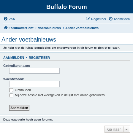
Buffalo Forum
V&A
Registreer
Aanmelden
Forumoverzicht
Voetbalnieuws
Ander voetbalnieuws
Ander voetbalnieuws
Je hebt niet de juiste permissies om onderwerpen in dit forum te zien of te lezen.
AANMELDEN
•
REGISTREER
Gebruikersnaam:
Wachtwoord:
Onthouden
Mij deze sessie niet weergeven in de lijst met online gebruikers
Deze categorie heeft geen forums.
Ga naar