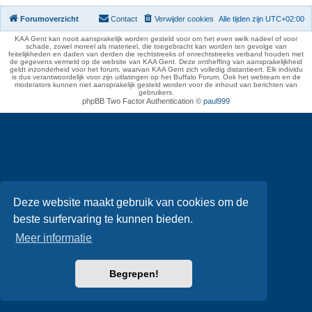
Forumoverzicht
Contact
Verwijder cookies
Alle tijden zijn
UTC+02:00
KAA Gent kan nooit aansprakelijk worden gesteld voor om het even welk nadeel of voor
schade, zowel moreel als materieel, die toegebracht kan worden ten gevolge van
feitelijkheden en daden van derden die rechtstreeks of onrechtstreeks verband houden met
de gegevens vermeld op de website van KAA Gent. Deze ontheffing van aansprakelijkheid
geldt inzonderheid voor het forum, waarvan KAA Gent zich volledig distantieert. Elk individu
is dus verantwoordelijk voor zijn uitlatingen op het Buffalo Forum. Ook het webteam en de
moderators kunnen niet aansprakelijk gesteld worden voor de inhoud van berichten van
gebruikers.
phpBB Two Factor Authentication ©
paul999
Deze website maakt gebruik van cookies om de
beste surfervaring te kunnen bieden.
Meer informatie
Begrepen!