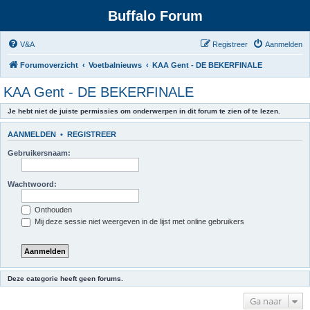
Buffalo Forum
V&A
Registreer
Aanmelden
Forumoverzicht
Voetbalnieuws
KAA Gent - DE BEKERFINALE
KAA Gent - DE BEKERFINALE
Je hebt niet de juiste permissies om onderwerpen in dit forum te zien of te lezen.
AANMELDEN
•
REGISTREER
Gebruikersnaam:
Wachtwoord:
Onthouden
Mij deze sessie niet weergeven in de lijst met online gebruikers
Deze categorie heeft geen forums.
Ga naar