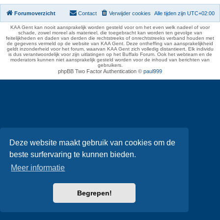
Forumoverzicht
Contact
Verwijder cookies
Alle tijden zijn
UTC+02:00
KAA Gent kan nooit aansprakelijk worden gesteld voor om het even welk nadeel of voor
schade, zowel moreel als materieel, die toegebracht kan worden ten gevolge van
feitelijkheden en daden van derden die rechtstreeks of onrechtstreeks verband houden met
de gegevens vermeld op de website van KAA Gent. Deze ontheffing van aansprakelijkheid
geldt inzonderheid voor het forum, waarvan KAA Gent zich volledig distantieert. Elk individu
is dus verantwoordelijk voor zijn uitlatingen op het Buffalo Forum. Ook het webteam en de
moderators kunnen niet aansprakelijk gesteld worden voor de inhoud van berichten van
gebruikers.
phpBB Two Factor Authentication ©
paul999
Deze website maakt gebruik van cookies om de
beste surfervaring te kunnen bieden.
Meer informatie
Begrepen!