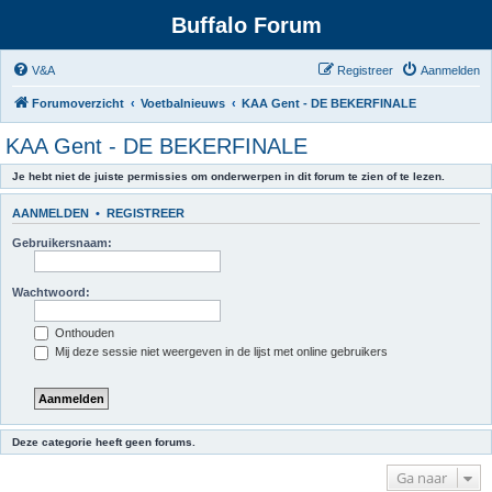
Buffalo Forum
V&A
Registreer
Aanmelden
Forumoverzicht
Voetbalnieuws
KAA Gent - DE BEKERFINALE
KAA Gent - DE BEKERFINALE
Je hebt niet de juiste permissies om onderwerpen in dit forum te zien of te lezen.
AANMELDEN
•
REGISTREER
Gebruikersnaam:
Wachtwoord:
Onthouden
Mij deze sessie niet weergeven in de lijst met online gebruikers
Deze categorie heeft geen forums.
Ga naar