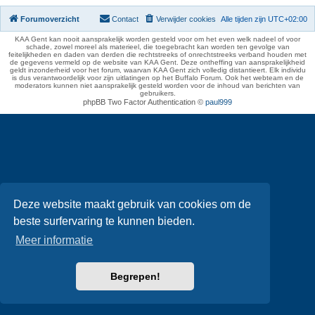
Forumoverzicht
Contact
Verwijder cookies
Alle tijden zijn
UTC+02:00
KAA Gent kan nooit aansprakelijk worden gesteld voor om het even welk nadeel of voor
schade, zowel moreel als materieel, die toegebracht kan worden ten gevolge van
feitelijkheden en daden van derden die rechtstreeks of onrechtstreeks verband houden met
de gegevens vermeld op de website van KAA Gent. Deze ontheffing van aansprakelijkheid
geldt inzonderheid voor het forum, waarvan KAA Gent zich volledig distantieert. Elk individu
is dus verantwoordelijk voor zijn uitlatingen op het Buffalo Forum. Ook het webteam en de
moderators kunnen niet aansprakelijk gesteld worden voor de inhoud van berichten van
gebruikers.
phpBB Two Factor Authentication ©
paul999
Deze website maakt gebruik van cookies om de
beste surfervaring te kunnen bieden.
Meer informatie
Begrepen!